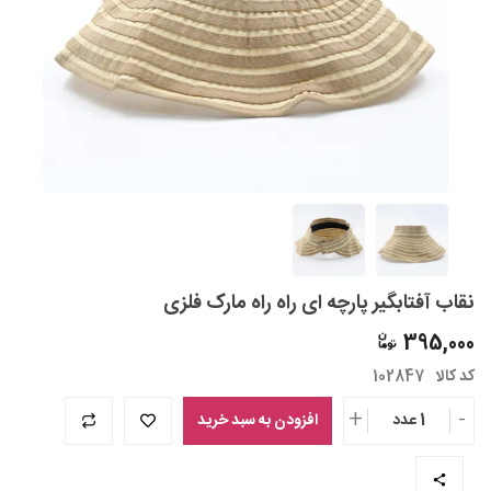
نقاب آفتابگیر پارچه ای راه راه مارک فلزی
395,000
کد کالا
102847
+
-
1 عدد
افزودن به سبد خرید