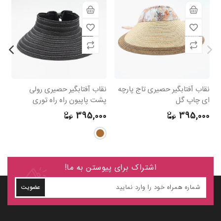
نقاب آفتابگیر حصیری تاج پارچه
نقاب آفتابگیر حصیری رولی
نق
ای چاپ گل
پشت پاپیون راه راه توری
0
395,000
395,000
اشتراک برای پیوستن به ما!
عضویت