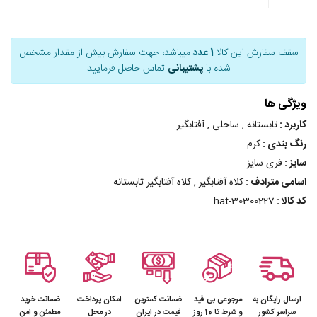
سقف سفارش این کالا
1 عدد
میباشد، جهت سفارش بیش از مقدار مشخص
شده با
پشتیبانی
تماس حاصل فرمایید
ویژگی ها
کاربرد :
تابستانه , ساحلی , آفتابگیر
رنگ بندی :
کرم
سایز :
فری سایز
اسامی مترادف :
کلاه آفتابگیر , کلاه آفتابگیر تابستانه
کد کالا :
hat-30300227
ارسال رایگان به
مرجوعی بی قید
ضمانت کمترین
امکان پرداخت
ضمانت خرید
سراسر کشور
و شرط تا 10 روز
قیمت در ایران
در محل
مطمئن و امن