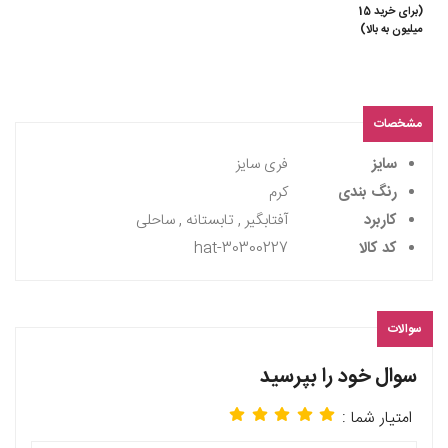
(برای خرید 15
میلیون به بالا)
مشخصات
سایز
فری سایز
رنگ بندی
کرم
کاربرد
آفتابگیر , تابستانه , ساحلی
کد کالا
hat-30300227
سوالات
سوال خود را بپرسید
امتیار شما :