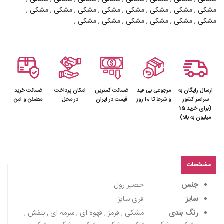
مشکی , مشکی , مشکی , مشکی , مشکی , مشکی , مشکی , مشکی ,
مشکی , مشکی , مشکی , مشکی , مشکی , مشکی ,
ارسال رایگان به
مرجوعی بی قید
ضمانت کمترین
امکان پرداخت
ضمانت خرید
سراسر کشور
و شرط تا 10 روز
قیمت در ایران
در محل
مطمئن و امن
(برای خرید 15
میلیون به بالا)
مشخصات
جنس
حصیر رول
سایز
فری سایز
رنگ بندی
مشکی , قرمز , قهوه ای , سرمه ای , بنفش ,