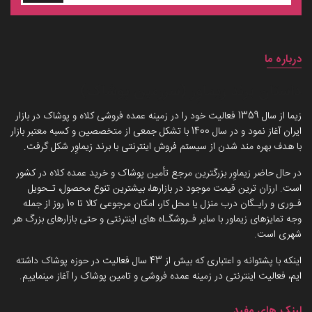
درباره ما
داستان برند زیماوِر (سرزمین پوشاک)
زیما از سال 1359 فعالیت خود را در زمینه عمده فروشی کلاه و پوشاک در بازار
ایران آغاز نمود و در سال 1400 با تشکل جمعی از متخصصین و کسبه معتبر بازار
با هدف بهره مند شدن از سیستم فروش اینترنتی با برند زیماوِر شکل گرفت.
در حال حاضر زیماوِر بزرگترین مرجع تأمین پوشاک و خرید عمده کلاه در کشور
است. ارزان ترین قیمت موجود در بازارها، بیشترین تنوع محصول، تـحویل
فـوری و رایـگان درب منزل یا محل کار، امکان مرجوعی کالا تا 10 روز از جمله
وجه تمایزهای زیماور با سایر فـروشگـاه های اینترنتی و حتی بازارهای بزرگ هر
شهری است.
اینکه با پشتوانه و اعتباری که بیش از 43 سال فعالیت در حوزه پوشاک داشته
ایم، فعالیت اینترنتی در زمینه عمده فروشی و تامین پوشاک را آغاز مینماییم.
لینک های مفید