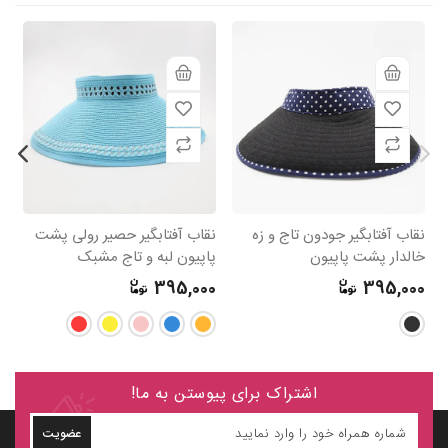
نقاب آفتابگیر جودون تاج و زه
نقاب آفتابگیر حصیر رولی پشت
نق
خالدار پشت پاپیون
پاپیون لبه و تاج مشبک
خا
0
395,000
395,000
اشتراک برای پیوستن به ما!
عضویت