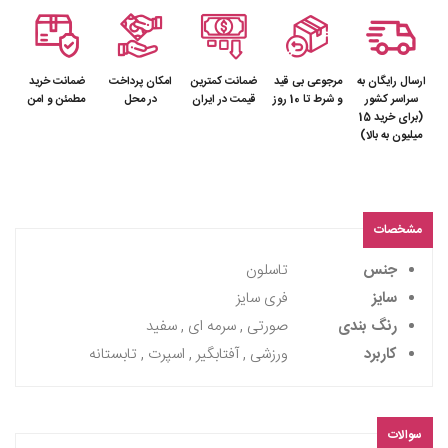
ارسال رایگان به
مرجوعی بی قید
ضمانت کمترین
امکان پرداخت
ضمانت خرید
سراسر کشور
و شرط تا 10 روز
قیمت در ایران
در محل
مطمئن و امن
(برای خرید 15
میلیون به بالا)
مشخصات
جنس
تاسلون
سایز
فری سایز
رنگ بندی
صورتی , سرمه ای , سفید
کاربرد
ورزشی , آفتابگیر , اسپرت , تابستانه
سوالات