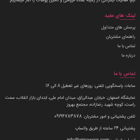
ایم، فعالیت اینترنتی در زمینه عمده فروشی و تامین پوشاک را آغاز مینماییم.
لینک های مفید
پرسش های متداول
راهنمای مشتریان
تماس با ما
درباره ما
تماس با ما
ساعات پاسخگویی تلفنی: روزهای غیر تعطیل 8 الی 16
نمایشگاه اصفهان: خیابان عبدالرزاق، میدان امام علی، ابتدای بازار انقلاب، سمت
راست، کوچه شهید رضازاده، مجتمع بهروز
تلفن پشتیبانی و امور مشتریان:
09194783878
پشتیبانی 24 ساعته از طریق واتساپ