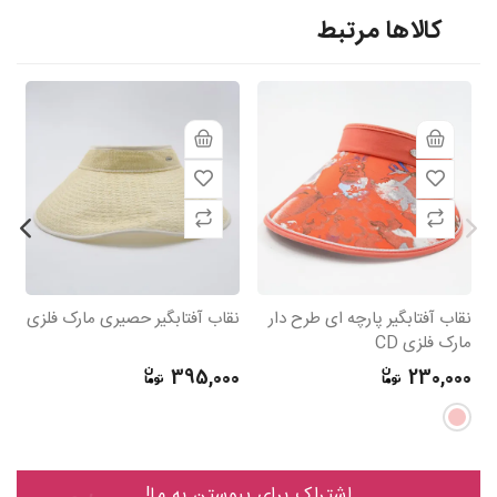
کالاها مرتبط
نقاب آفتابگیر پارچه ای طرح دار
نقاب آفتابگیر حصیری مارک فلزی
نق
مارک فلزی CD
0
395,000
230,000
اشتراک برای پیوستن به ما!