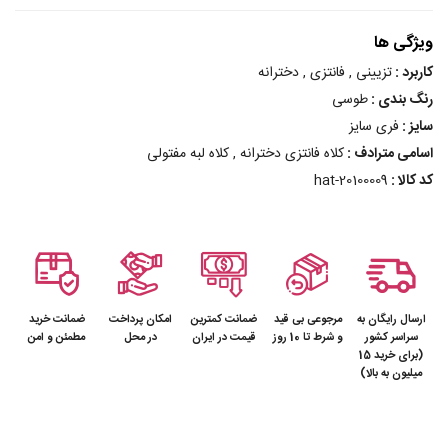
ویژگی ها
کاربرد :
تزیینی , فانتزی , دخترانه
رنگ بندی :
طوسی
سایز :
فری سایز
اسامی مترادف :
کلاه فانتزی دخترانه , کلاه لبه مفتولی
کد کالا :
hat-20100009
ارسال رایگان به
مرجوعی بی قید
ضمانت کمترین
امکان پرداخت
ضمانت خرید
سراسر کشور
و شرط تا 10 روز
قیمت در ایران
در محل
مطمئن و امن
(برای خرید 15
میلیون به بالا)