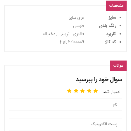
مشخصات
سایز
فری سایز
رنگ بندی
طوسی
کاربرد
فانتزی , تزیینی , دخترانه
کد کالا
hat-20100009
سوالات
سوال خود را بپرسید
امتیار شما :