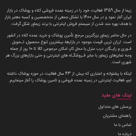
داستان برند زیماوِر (سرزمین پوشاک)
زیما از سال 1359 فعالیت خود را در زمینه عمده فروشی کلاه و پوشاک در بازار
ایران آغاز نمود و در سال 1400 با تشکل جمعی از متخصصین و کسبه معتبر بازار
با هدف بهره مند شدن از سیستم فروش اینترنتی با برند زیماوِر شکل گرفت.
در حال حاضر زیماوِر بزرگترین مرجع تأمین پوشاک و خرید عمده کلاه در کشور
است. ارزان ترین قیمت موجود در بازارها، بیشترین تنوع محصول، تـحویل
فـوری و رایـگان درب منزل یا محل کار، امکان مرجوعی کالا تا 10 روز از جمله
وجه تمایزهای زیماور با سایر فـروشگـاه های اینترنتی و حتی بازارهای بزرگ هر
شهری است.
اینکه با پشتوانه و اعتباری که بیش از 43 سال فعالیت در حوزه پوشاک داشته
ایم، فعالیت اینترنتی در زمینه عمده فروشی و تامین پوشاک را آغاز مینماییم.
لینک های مفید
پرسش های متداول
راهنمای مشتریان
تماس با ما
درباره ما