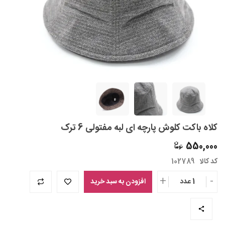
کلاه باکت کلوش پارچه ای لبه مفتولی 6 ترک
550,000
کد کالا
102789
+
-
1 عدد
افزودن به سبد خرید