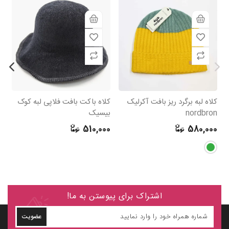
کلاه لبه برگرد ریز بافت آکرلیک
کلاه باکت بافت فلاپی لبه کوک
nordbron
بیسیک
er
0
510,000
580,000
اشتراک برای پیوستن به ما!
عضویت