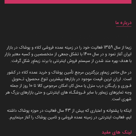
درباره ما
داستان برند زیماوِر (سرزمین پوشاک)
زیما از سال 1359 فعالیت خود را در زمینه عمده فروشی کلاه و پوشاک در بازار
ایران آغاز نمود و در سال 1400 با تشکل جمعی از متخصصین و کسبه معتبر بازار
با هدف بهره مند شدن از سیستم فروش اینترنتی با برند زیماوِر شکل گرفت.
در حال حاضر زیماوِر بزرگترین مرجع تأمین پوشاک و خرید عمده کلاه در کشور
است. ارزان ترین قیمت موجود در بازارها، بیشترین تنوع محصول، تـحویل
فـوری و رایـگان درب منزل یا محل کار، امکان مرجوعی کالا تا 10 روز از جمله
وجه تمایزهای زیماور با سایر فـروشگـاه های اینترنتی و حتی بازارهای بزرگ هر
شهری است.
اینکه با پشتوانه و اعتباری که بیش از 43 سال فعالیت در حوزه پوشاک داشته
ایم، فعالیت اینترنتی در زمینه عمده فروشی و تامین پوشاک را آغاز مینماییم.
لینک های مفید