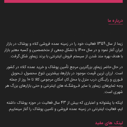
درباره ما
داستان برند زیماوِر (سرزمین پوشاک)
زیما از سال 1359 فعالیت خود را در زمینه عمده فروشی کلاه و پوشاک در بازار
ایران آغاز نمود و در سال 1400 با تشکل جمعی از متخصصین و کسبه معتبر بازار
با هدف بهره مند شدن از سیستم فروش اینترنتی با برند زیماوِر شکل گرفت.
در حال حاضر زیماوِر بزرگترین مرجع تأمین پوشاک و خرید عمده کلاه در کشور
است. ارزان ترین قیمت موجود در بازارها، بیشترین تنوع محصول، تـحویل
فـوری و رایـگان درب منزل یا محل کار، امکان مرجوعی کالا تا 10 روز از جمله
وجه تمایزهای زیماور با سایر فـروشگـاه های اینترنتی و حتی بازارهای بزرگ هر
شهری است.
اینکه با پشتوانه و اعتباری که بیش از 43 سال فعالیت در حوزه پوشاک داشته
ایم، فعالیت اینترنتی در زمینه عمده فروشی و تامین پوشاک را آغاز مینماییم.
لینک های مفید