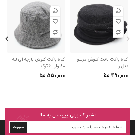
کلاه باکت بافت کلوش مرینو
کلاه باکت کلوش پارچه ای لبه
کل
دبل رز
مفتولی 6 ترک
ری
0
550,000
490,000
اشتراک برای پیوستن به ما!
عضویت