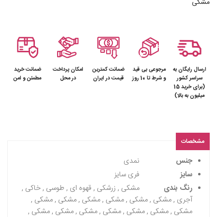
مشکی
ارسال رایگان به
مرجوعی بی قید
ضمانت کمترین
امکان پرداخت
ضمانت خرید
سراسر کشور
و شرط تا 10 روز
قیمت در ایران
در محل
مطمئن و امن
(برای خرید 15
میلیون به بالا)
مشخصات
جنس
نمدی
سایز
فری سایز
رنگ بندی
مشکی , زرشکی , قهوه ای , طوسی , خاکی ,
آجری , مشکی , مشکی , مشکی , مشکی , مشکی , مشکی ,
مشکی , مشکی , مشکی , مشکی , مشکی , مشکی , مشکی ,