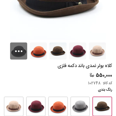
کلاه بولر نمدی باند دکمه فلزی
550,000
کد کالا
102748
رنگ بندی