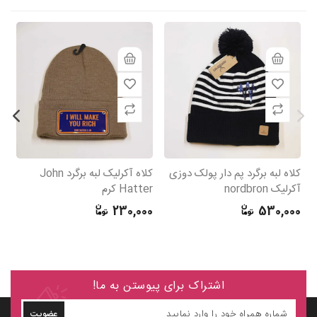
کلاه لبه برگرد پم دار پولک دوزی
کلاه آکرلیک لبه برگرد John
کل
آکرلیک nordbron
Hatter کرم
r
0
230,000
530,000
اشتراک برای پیوستن به ما!
عضویت