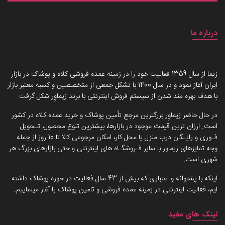
درباره ما
داستان برند زیماوِر (سرزمین پوشاک)
زیما از سال 1359 فعالیت خود را در زمینه عمده فروشی کلاه و پوشاک در بازار
ایران آغاز نمود و در سال 1400 با تشکل جمعی از متخصصین و کسبه معتبر بازار
با هدف بهره مند شدن از سیستم فروش اینترنتی با برند زیماوِر شکل گرفت.
در حال حاضر زیماوِر بزرگترین مرجع تأمین پوشاک و خرید عمده کلاه در کشور
است. ارزان ترین قیمت موجود در بازارها، بیشترین تنوع محصول، تـحویل
فـوری و رایـگان درب منزل یا محل کار، امکان مرجوعی کالا تا 10 روز از جمله
وجه تمایزهای زیماور با سایر فـروشگـاه های اینترنتی و حتی بازارهای بزرگ هر
شهری است.
اینکه با پشتوانه و اعتباری که بیش از 43 سال فعالیت در حوزه پوشاک داشته
ایم، فعالیت اینترنتی در زمینه عمده فروشی و تامین پوشاک را آغاز مینماییم.
لینک های مفید