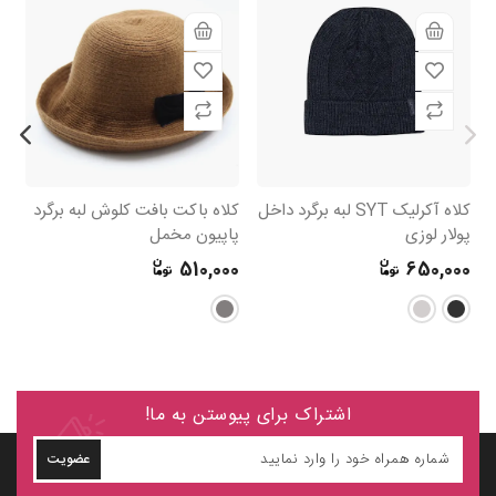
کلاه آکرلیک SYT لبه برگرد داخل
کلاه باکت بافت کلوش لبه برگرد
کل
پولار لوزی
پاپیون مخمل
آو
0
510,000
650,000
اشتراک برای پیوستن به ما!
عضویت