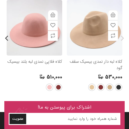
کلاه لبه دار نمدی بیسیک سقف
کلاه فلاپی نمدی لبه بلند بیسیک
کل
گود
مر
0
510,000
530,000
اشتراک برای پیوستن به ما!
عضویت