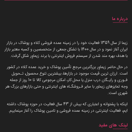
درباره ما
داستان برند زیماوِر (سرزمین پوشاک)
زیما از سال 1359 فعالیت خود را در زمینه عمده فروشی کلاه و پوشاک در بازار
ایران آغاز نمود و در سال 1400 با تشکل جمعی از متخصصین و کسبه معتبر بازار
با هدف بهره مند شدن از سیستم فروش اینترنتی با برند زیماوِر شکل گرفت.
در حال حاضر زیماوِر بزرگترین مرجع تأمین پوشاک و خرید عمده کلاه در کشور
است. ارزان ترین قیمت موجود در بازارها، بیشترین تنوع محصول، تـحویل
فـوری و رایـگان درب منزل یا محل کار، امکان مرجوعی کالا تا 10 روز از جمله
وجه تمایزهای زیماور با سایر فـروشگـاه های اینترنتی و حتی بازارهای بزرگ هر
شهری است.
اینکه با پشتوانه و اعتباری که بیش از 43 سال فعالیت در حوزه پوشاک داشته
ایم، فعالیت اینترنتی در زمینه عمده فروشی و تامین پوشاک را آغاز مینماییم.
لینک های مفید