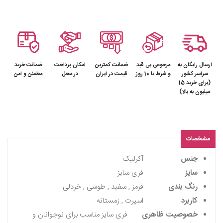
ارسال رایگان به
مرجوعی بی قید
ضمانت کمترین
امکان پرداخت
ضمانت خرید
سراسر کشور
و شرط تا 10 روز
قیمت در ایران
در محل
مطمئن و امن
(برای خرید 15
میلیون به بالا)
مشخصات
جنس
آکرلیک
سایز
فری سایز
رنگ بندی
قرمز , سفید , طوسی , خردلی
کاربرد
اسپرت , زمستانه
خصوصیت ظاهری
فری سایز مناسب برای نوجوانان و