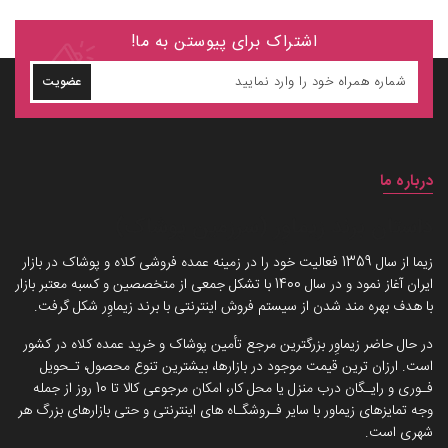
اشتراک برای پیوستن به ما!
عضویت
درباره ما
داستان برند زیماوِر (سرزمین پوشاک)
زیما از سال 1359 فعالیت خود را در زمینه عمده فروشی کلاه و پوشاک در بازار
ایران آغاز نمود و در سال 1400 با تشکل جمعی از متخصصین و کسبه معتبر بازار
با هدف بهره مند شدن از سیستم فروش اینترنتی با برند زیماوِر شکل گرفت.
در حال حاضر زیماوِر بزرگترین مرجع تأمین پوشاک و خرید عمده کلاه در کشور
است. ارزان ترین قیمت موجود در بازارها، بیشترین تنوع محصول، تـحویل
فـوری و رایـگان درب منزل یا محل کار، امکان مرجوعی کالا تا 10 روز از جمله
وجه تمایزهای زیماور با سایر فـروشگـاه های اینترنتی و حتی بازارهای بزرگ هر
شهری است.