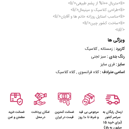
</ul>
ویژگی ها
کاربرد :
زمستانه , کلاسیک
رنگ بندی :
سبز لجنی
سایز :
فری سایز
اسامی مترادف :
کلاه فرانسوی , کلاه کلاسیک
ارسال رایگان به
مرجوعی بی قید
ضمانت کمترین
امکان پرداخت
ضمانت خرید
سراسر کشور
و شرط تا 10 روز
قیمت در ایران
در محل
مطمئن و امن
(برای خرید 15
میلیون به بالا)