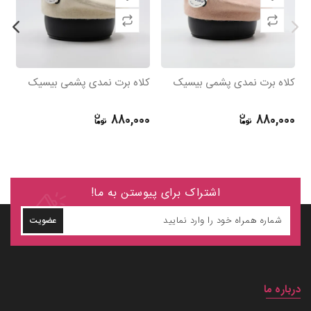
کلاه برت نمدی پشمی بیسیک
کلاه برت نمدی پشمی بیسیک
ک
ق
0
880,000
880,000
اشتراک برای پیوستن به ما!
عضویت
درباره ما