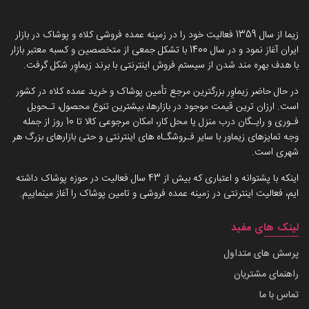
داستان برند زیماوِر (سرزمین پوشاک)
زیما از سال 1359 فعالیت خود را در زمینه عمده فروشی کلاه و پوشاک در بازار
ایران آغاز نمود و در سال 1400 با تشکل جمعی از متخصصین و کسبه معتبر بازار
با هدف بهره مند شدن از سیستم فروش اینترنتی با برند زیماوِر شکل گرفت.
در حال حاضر زیماوِر بزرگترین مرجع تأمین پوشاک و خرید عمده کلاه در کشور
است. ارزان ترین قیمت موجود در بازارها، بیشترین تنوع محصول، تـحویل
فـوری و رایـگان درب منزل یا محل کار، امکان مرجوعی کالا تا 10 روز از جمله
وجه تمایزهای زیماور با سایر فـروشگـاه های اینترنتی و حتی بازارهای بزرگ هر
شهری است.
اینکه با پشتوانه و اعتباری که بیش از 43 سال فعالیت در حوزه پوشاک داشته
ایم، فعالیت اینترنتی در زمینه عمده فروشی و تامین پوشاک را آغاز مینماییم.
لینک های مفید
پرسش های متداول
راهنمای مشتریان
تماس با ما