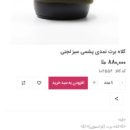
کلاه برت نمدی پشمی سبز لجنی
880,000
کد کالا
102556
+
-
1 عدد
افزودن به سبد خرید