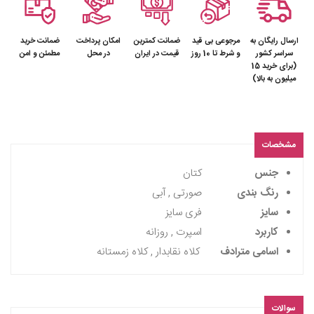
ارسال رایگان به
مرجوعی بی قید
ضمانت کمترین
امکان پرداخت
ضمانت خرید
سراسر کشور
و شرط تا 10 روز
قیمت در ایران
در محل
مطمئن و امن
(برای خرید 15
میلیون به بالا)
مشخصات
جنس
کتان
رنگ بندی
صورتی , آبی
سایز
فری سایز
کاربرد
اسپرت , روزانه
اسامی مترادف
کلاه نقابدار , کلاه زمستانه
سوالات