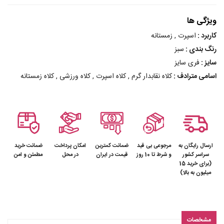
ویژگی ها
کاربرد :
اسپرت , زمستانه
رنگ بندی :
سبز
سایز :
فری سایز
اسامی مترادف :
کلاه نقابدار گرم , کلاه اسپرت , کلاه ورزشی , کلاه زمستانه
ارسال رایگان به
مرجوعی بی قید
ضمانت کمترین
امکان پرداخت
ضمانت خرید
سراسر کشور
و شرط تا 10 روز
قیمت در ایران
در محل
مطمئن و امن
(برای خرید 15
میلیون به بالا)
مشخصات