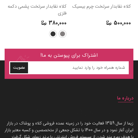
کلاه نقابدار سرتخت چرم بیسیک
کلاه نقابدار سرتخت پشمی دکمه
کل
فلزی
0
380,000
500,000
اشتراک برای پیوستن به ما!
عضویت
درباره ما
داستان برند زیماوِر (سرزمین پوشاک)
زیما از سال 1359 فعالیت خود را در زمینه عمده فروشی کلاه و پوشاک در بازار
ایران آغاز نمود و در سال 1400 با تشکل جمعی از متخصصین و کسبه معتبر بازار
با هدف بهره مند شدن از سیستم فروش اینترنتی با برند زیماوِر شکل گرفت.