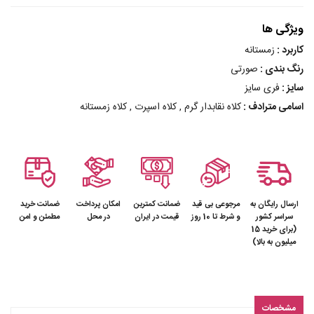
ویژگی ها
کاربرد :
زمستانه
رنگ بندی :
صورتی
سایز :
فری سایز
اسامی مترادف :
کلاه نقابدار گرم , کلاه اسپرت , کلاه زمستانه
ارسال رایگان به
مرجوعی بی قید
ضمانت کمترین
امکان پرداخت
ضمانت خرید
سراسر کشور
و شرط تا 10 روز
قیمت در ایران
در محل
مطمئن و امن
(برای خرید 15
میلیون به بالا)
مشخصات