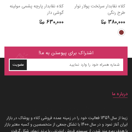
کلاه نقابدار سرتخت پولار نوار
کلاه نقابدار پارچه پشمی مولینه
طرح رنگی
گوشی دار
پل
0
630,000
380,000
اشتراک برای پیوستن به ما!
عضویت
درباره ما
داستان برند زیماوِر (سرزمین پوشاک)
زیما از سال 1359 فعالیت خود را در زمینه عمده فروشی کلاه و پوشاک در بازار
ایران آغاز نمود و در سال 1400 با تشکل جمعی از متخصصین و کسبه معتبر بازار
با هدف بهره مند شدن از سیستم فروش اینترنتی با برند زیماوِر شکل گرفت.