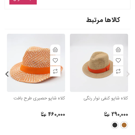
کالاها مرتبط
کلاه شاپو کنفی نوار رنگی
کلاه شاپو حصیری طرح بافت
کل
0
460,000
290,000