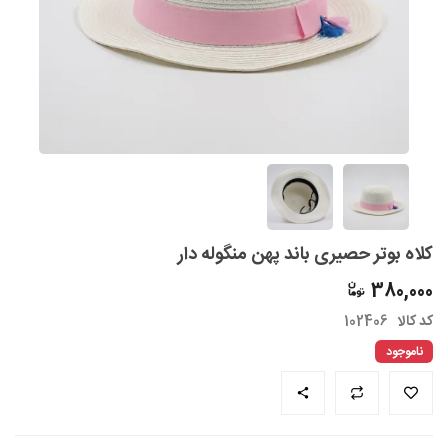
کلاه بوتر حصیری باند پهن منگوله دار
380,000
کد کالا
102406
ناموجود