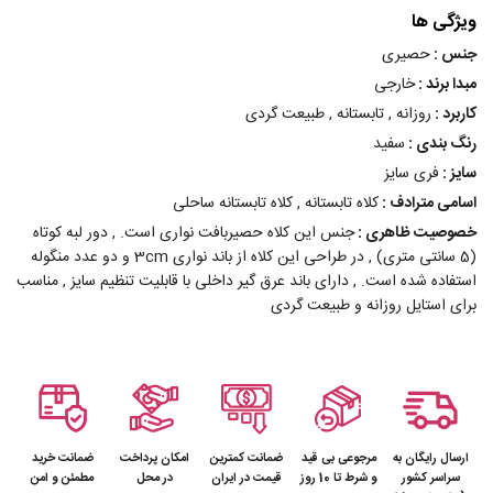
ویژگی ها
جنس :
حصیری
مبدا برند :
خارجی
کاربرد :
روزانه , تابستانه , طبیعت گردی
رنگ بندی :
سفید
سایز :
فری سایز
اسامی مترادف :
کلاه تابستانه , کلاه تابستانه ساحلی
خصوصیت ظاهری :
جنس این کلاه حصیربافت نواری است. , دور لبه کوتاه
(5 سانتی متری) , در طراحی این کلاه از باند نواری 3cm و دو عدد منگوله
استفاده شده است. , دارای باند عرق گیر داخلی با قابلیت تنظیم سایز , مناسب
برای استایل روزانه و طبیعت گردی
ارسال رایگان به
مرجوعی بی قید
ضمانت کمترین
امکان پرداخت
ضمانت خرید
سراسر کشور
و شرط تا 10 روز
قیمت در ایران
در محل
مطمئن و امن