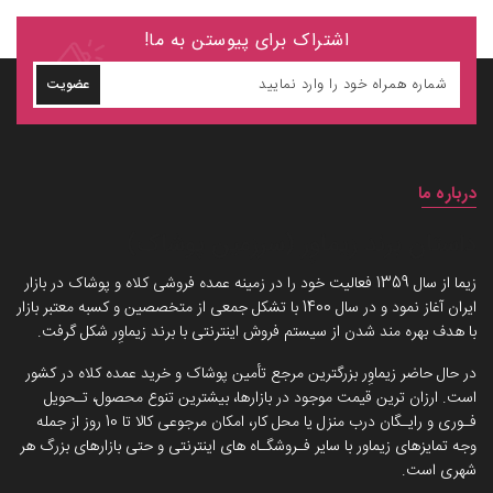
اشتراک برای پیوستن به ما!
عضویت
درباره ما
داستان برند زیماوِر (سرزمین پوشاک)
زیما از سال 1359 فعالیت خود را در زمینه عمده فروشی کلاه و پوشاک در بازار
ایران آغاز نمود و در سال 1400 با تشکل جمعی از متخصصین و کسبه معتبر بازار
با هدف بهره مند شدن از سیستم فروش اینترنتی با برند زیماوِر شکل گرفت.
در حال حاضر زیماوِر بزرگترین مرجع تأمین پوشاک و خرید عمده کلاه در کشور
است. ارزان ترین قیمت موجود در بازارها، بیشترین تنوع محصول، تـحویل
فـوری و رایـگان درب منزل یا محل کار، امکان مرجوعی کالا تا 10 روز از جمله
وجه تمایزهای زیماور با سایر فـروشگـاه های اینترنتی و حتی بازارهای بزرگ هر
شهری است.