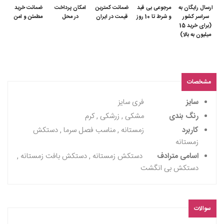
ارسال رایگان به
مرجوعی بی قید
ضمانت کمترین
امکان پرداخت
ضمانت خرید
سراسر کشور
و شرط تا 10 روز
قیمت در ایران
در محل
مطمئن و امن
(برای خرید 15
میلیون به بالا)
مشخصات
سایز
فری سایز
رنگ بندی
مشکی , زرشکی , کرم
کاربرد
زمستانه , مناسب فصل سرما , دستکش
زمستانه
اسامی مترادف
دستکش زمستانه , دستکش بافت زمستانه ,
دستکش بی انگشت
سوالات