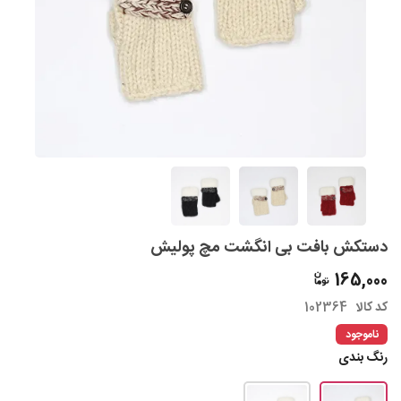
دستکش بافت بی انگشت مچ پولیش
165,000
کد کالا
102364
ناموجود
رنگ بندی