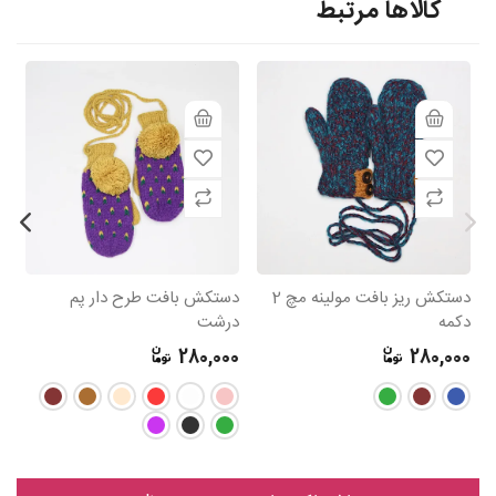
کالاها مرتبط
دستکش ریز بافت مولینه مچ 2
دستکش بافت طرح دار پم
د
دکمه
درشت
0
280,000
280,000