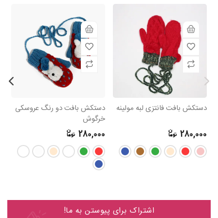
دستکش بافت فانتزی لبه مولینه
دستکش بافت دو رنگ عروسکی
د
خرگوش
بر
0
280,000
280,000
اشتراک برای پیوستن به ما!