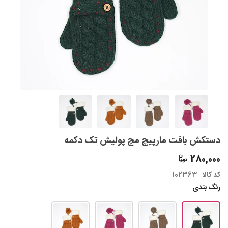
دستکش بافت مارپیچ مچ پولیش تک دکمه
280,000
کد کالا
102363
رنگ بندی