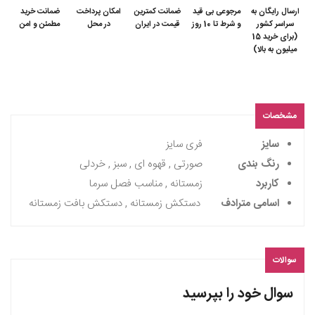
ارسال رایگان به
مرجوعی بی قید
ضمانت کمترین
امکان پرداخت
ضمانت خرید
سراسر کشور
و شرط تا 10 روز
قیمت در ایران
در محل
مطمئن و امن
(برای خرید 15
میلیون به بالا)
مشخصات
سایز
فری سایز
رنگ بندی
صورتی , قهوه ای , سبز , خردلی
کاربرد
زمستانه , مناسب فصل سرما
اسامی مترادف
دستکش زمستانه , دستکش بافت زمستانه
سوالات
سوال خود را بپرسید