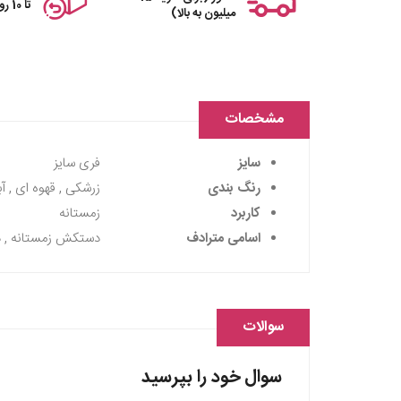
تا 10 روز
میلیون به بالا)
مشخصات
سایز
فری سایز
رنگ بندی
زرشکی , قهوه ای , آب
کاربرد
زمستانه
اسامی مترادف
دستکش زمستانه , د
سوالات
سوال خود را بپرسید