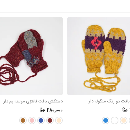
فت دو رنگ منگوله دار
دستکش بافت فانتزی مولینه پم دار
280,000