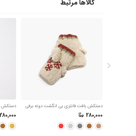
کالاها مرتبط
دستکش بافت فانتزی بی انگشت دونه برفی
دستکش با
280,000
280,000