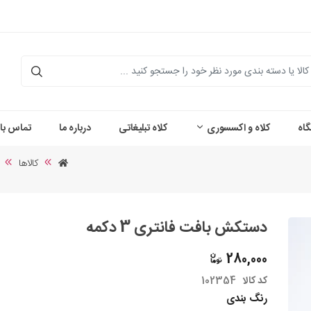
اه
کلاه و اکسسوری
کلاه تبلیغاتی
درباره ما
تماس با 
کالاها
دستکش بافت فانتری 3 دکمه
280,000
کد کالا
102354
رنگ بندی