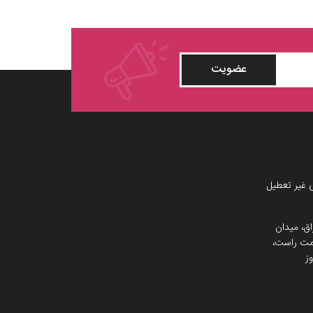
عضویت
 غیر تعطیل
اق، میدان
 سمت راست،
ز