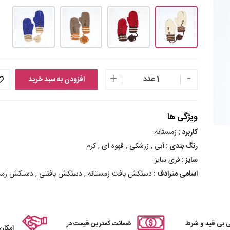
+
-
1 عدد
افزودن به سبد خرید
ویژگی ها
کاربرد :
زمستانه
رنگ بندی :
آبی , زرشکی , قهوه ای , کرم
سایز :
فری سایز
اسامی مترادف :
دستکش بافت زمستانه , دستکش بافتنی , دستکش زمس
 بی قید و شرط
ضمانت کمترین قیمت در
امکان