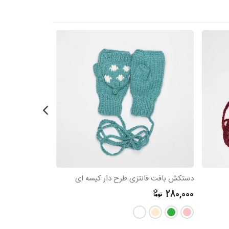
دستکش بافت فانتزی طرح دار کیسه ای
دستکش بافت فان
280,000
280,000