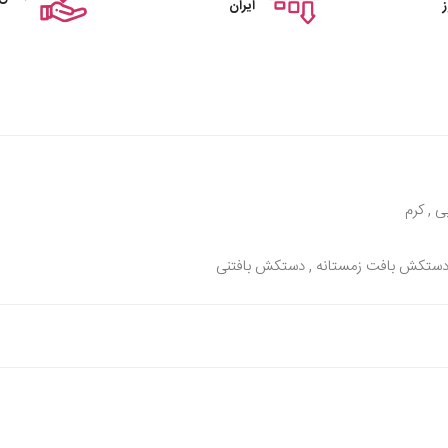
ایران
ی , کرم
ستکش بافت زمستانه , دستکش بافتنی