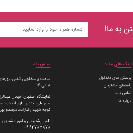
ن به ما!
لینک های مفید
تماس با ما
پرسش های متداول
ساعات پاسخگویی تلفنی: روزهای
راهنمای مشتریان
8 الی 16
تماس با ما
نمایشگاه اصفهان: خیابان عبدالرز
درباره ما
امام علی، ابتدای بازار انقلاب،
کوچه شهید رضازاده، مجتمع بهرو
تلفن پشتیبانی و امور مشتریان:
09194783878