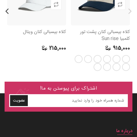
کلاه بیسبالی کتان پشت تور
کلاه بیسبالی کتان ویتال
کلمبیا Sun rise
s
0
215,000
915,000
اشتراک برای پیوستن به ما!
عضویت
درباره ما