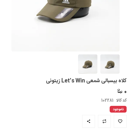
کلاه بیسبالی شمعی Let’s Win زیتونی
0
کد کالا
102281
ناموجود