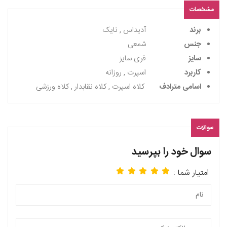
مشخصات
برند
آدیداس , نایک
جنس
شمعی
سایز
فری سایز
کاربرد
اسپرت , روزانه
اسامی مترادف
کلاه اسپرت , کلاه نقابدار , کلاه ورزشی
سوالات
سوال خود را بپرسید
امتیار شما :