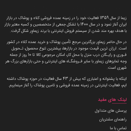
داستان برند زیماوِر (سرزمین پوشاک)
زیما از سال 1359 فعالیت خود را در زمینه عمده فروشی کلاه و پوشاک در بازار
ایران آغاز نمود و در سال 1400 با تشکل جمعی از متخصصین و کسبه معتبر بازار
با هدف بهره مند شدن از سیستم فروش اینترنتی با برند زیماوِر شکل گرفت.
در حال حاضر زیماوِر بزرگترین مرجع تأمین پوشاک و خرید عمده کلاه در کشور
است. ارزان ترین قیمت موجود در بازارها، بیشترین تنوع محصول، تـحویل
فـوری و رایـگان درب منزل یا محل کار، امکان مرجوعی کالا تا 10 روز از جمله
وجه تمایزهای زیماور با سایر فـروشگـاه های اینترنتی و حتی بازارهای بزرگ هر
شهری است.
اینکه با پشتوانه و اعتباری که بیش از 43 سال فعالیت در حوزه پوشاک داشته
ایم، فعالیت اینترنتی در زمینه عمده فروشی و تامین پوشاک را آغاز مینماییم.
لینک های مفید
پرسش های متداول
راهنمای مشتریان
تماس با ما