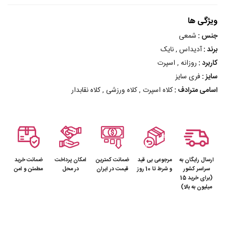
ویژگی ها
جنس :
شمعی
برند :
آدیداس , نایک
کاربرد :
روزانه , اسپرت
سایز :
فری سایز
اسامی مترادف :
کلاه اسپرت , کلاه ورزشی , کلاه نقابدار
ارسال رایگان به
مرجوعی بی قید
ضمانت کمترین
امکان پرداخت
ضمانت خرید
سراسر کشور
و شرط تا 10 روز
قیمت در ایران
در محل
مطمئن و امن
(برای خرید 15
میلیون به بالا)