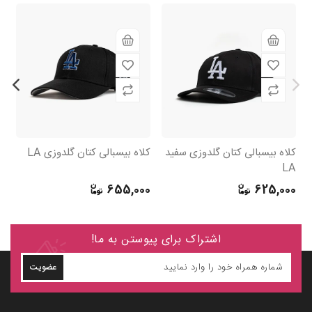
کلاه بیسبالی کتان گلدوزی سفید
کلاه بیسبالی کتان گلدوزی LA
ک
LA
A آریز
0
655,000
625,000
اشتراک برای پیوستن به ما!
عضویت