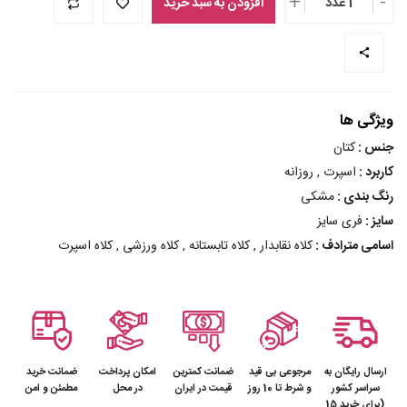
+
-
1 عدد
افزودن به سبد خرید
ویژگی ها
جنس :
کتان
کاربرد :
اسپرت , روزانه
رنگ بندی :
مشکی
سایز :
فری سایز
اسامی مترادف :
کلاه نقابدار , کلاه تابستانه , کلاه ورزشی , کلاه اسپرت
ارسال رایگان به
مرجوعی بی قید
ضمانت کمترین
امکان پرداخت
ضمانت خرید
سراسر کشور
و شرط تا 10 روز
قیمت در ایران
در محل
مطمئن و امن
(برای خرید 15