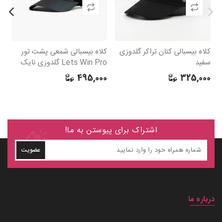
کلاه بیسبالی کتان تراکر گلدوزی
کلاه بیسبالی شمعی پشت تور
کل
سفید
Lets Win Pro گلدوزی نایک
in
0
495,000
325,000
اشتراک برای پیوستن به ما!
عضویت
درباره ما