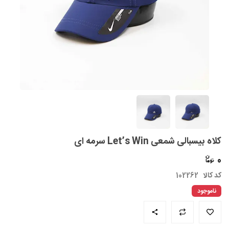
کلاه بیسبالی شمعی Let’s Win سرمه ای
0
کد کالا
102262
ناموجود