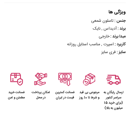
ویژگی ها
جنس :
تاسلون شمعی
برند :
آدیداس , نایک
مبدا برند :
خارجی
کاربرد :
اسپرت , مناسب استایل روزانه
سایز :
فری سایز
ارسال رایگان به
مرجوعی بی قید
ضمانت کمترین
امکان پرداخت
ضمانت خرید
سراسر کشور
و شرط تا 10 روز
قیمت در ایران
در محل
مطمئن و امن
(برای خرید 15
میلیون به بالا)