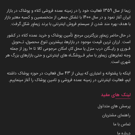
داستان برند زیماوِر (سرزمین پوشاک)
زیما از سال 1359 فعالیت خود را در زمینه عمده فروشی کلاه و پوشاک در بازار
ایران آغاز نمود و در سال 1400 با تشکل جمعی از متخصصین و کسبه معتبر بازار
با هدف بهره مند شدن از سیستم فروش اینترنتی با برند زیماوِر شکل گرفت.
در حال حاضر زیماوِر بزرگترین مرجع تأمین پوشاک و خرید عمده کلاه در کشور
است. ارزان ترین قیمت موجود در بازارها، بیشترین تنوع محصول، تـحویل
فـوری و رایـگان درب منزل یا محل کار، امکان مرجوعی کالا تا 10 روز از جمله
وجه تمایزهای زیماور با سایر فـروشگـاه های اینترنتی و حتی بازارهای بزرگ هر
شهری است.
اینکه با پشتوانه و اعتباری که بیش از 43 سال فعالیت در حوزه پوشاک داشته
ایم، فعالیت اینترنتی در زمینه عمده فروشی و تامین پوشاک را آغاز مینماییم.
لینک های مفید
پرسش های متداول
راهنمای مشتریان
تماس با ما
درباره ما