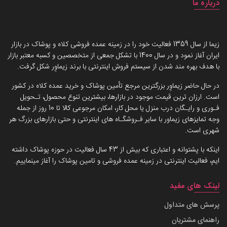
درباره ما
داستان برند زیماوِر (سرزمین پوشاک)
زیما از سال 1359 فعالیت خود را در زمینه عمده فروشی کلاه و پوشاک در بازار
ایران آغاز نمود و در سال 1400 با تشکل جمعی از متخصصین و کسبه معتبر بازار
با هدف بهره مند شدن از سیستم فروش اینترنتی با برند زیماوِر شکل گرفت.
در حال حاضر زیماوِر بزرگترین مرجع تأمین پوشاک و خرید عمده کلاه در کشور
است. ارزان ترین قیمت موجود در بازارها، بیشترین تنوع محصول، تـحویل
فـوری و رایـگان درب منزل یا محل کار، امکان مرجوعی کالا تا 10 روز از جمله
وجه تمایزهای زیماور با سایر فـروشگـاه های اینترنتی و حتی بازارهای بزرگ هر
شهری است.
اینکه با پشتوانه و اعتباری که بیش از 43 سال فعالیت در حوزه پوشاک داشته
ایم، فعالیت اینترنتی در زمینه عمده فروشی و تامین پوشاک را آغاز مینماییم.
لینک های مفید
پرسش های متداول
راهنمای مشتریان