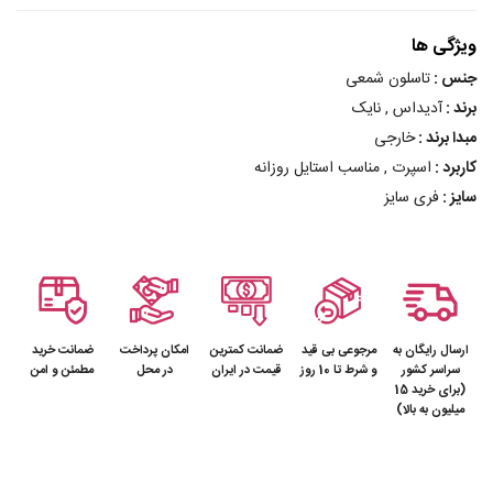
ویژگی ها
جنس :
تاسلون شمعی
برند :
آدیداس , نایک
مبدا برند :
خارجی
کاربرد :
اسپرت , مناسب استایل روزانه
سایز :
فری سایز
ارسال رایگان به
مرجوعی بی قید
ضمانت کمترین
امکان پرداخت
ضمانت خرید
سراسر کشور
و شرط تا 10 روز
قیمت در ایران
در محل
مطمئن و امن
(برای خرید 15
میلیون به بالا)