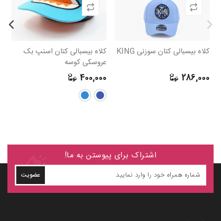
کلاه بیسبالی کتان سوزنی KING
کلاه بیسبالی کتان اسنپ بک
کل
عروسکی کوسه
ب
0
400,000
286,000
اشتراک برای پیوستن به ما!
عضویت