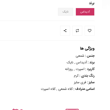
برند
آدیداس
نایک
ویژگی ها
جنس :
شمعی
برند :
آدیداس , نایک
کاربرد :
اسپرت , روزانه
رنگ بندی :
کرم
سایز :
فری سایز
اسامی مترادف :
کلاه شمعی , کلاه اسپرت