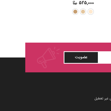
450,000
525,000
عضویت
 غیر تعطیل