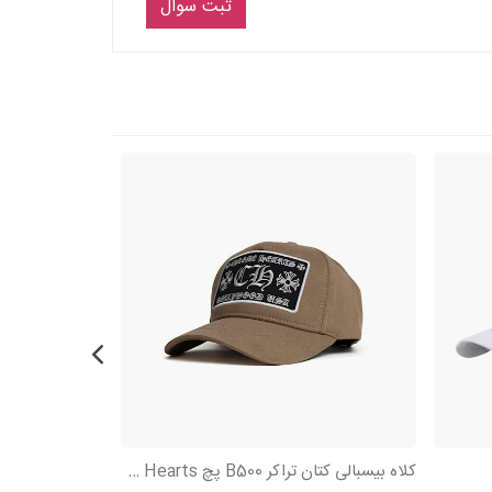
ثبت سوال
کلاه بیسبالی کتان تراکر B500 پچ Chrome Hearts طرح CH
کلاه نقابدار کتان MOVITO گلد