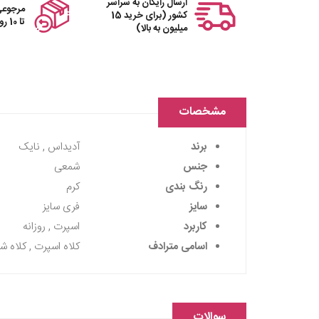
ارسال رایگان به سراسر
مرجوعی
کشور (برای خرید 15
تا 10 روز
میلیون به بالا)
مشخصات
برند
آدیداس , نایک
جنس
شمعی
رنگ بندی
کرم
سایز
فری سایز
کاربرد
اسپرت , روزانه
اسامی مترادف
کلاه اسپرت , کلاه 
سوالات