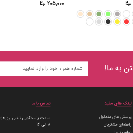
205,000
ن به ما!
لینک های مفید
تماس با ما
پرسش های متداول
ساعات پاسخگویی تلفنی: روزهای
راهنمای مشتریان
8 الی 16
تماس با ما