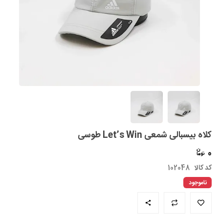
کلاه بیسبالی شمعی Let’s Win طوسی
0
کد کالا
102048
ناموجود