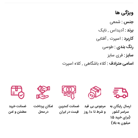
ویژگی ها
جنس :
شمعی
برند :
آدیداس , نایک
کاربرد :
اسپرت , آفتابی
رنگ بندی :
طوسی
سایز :
فری سایز
اسامی مترادف :
کلاه باشگاهی , کلاه اسپرت
ارسال رایگان به
مرجوعی بی قید
ضمانت کمترین
امکان پرداخت
ضمانت خرید
سراسر کشور
و شرط تا 10 روز
قیمت در ایران
در محل
مطمئن و امن
(برای خرید 15
میلیون به بالا)