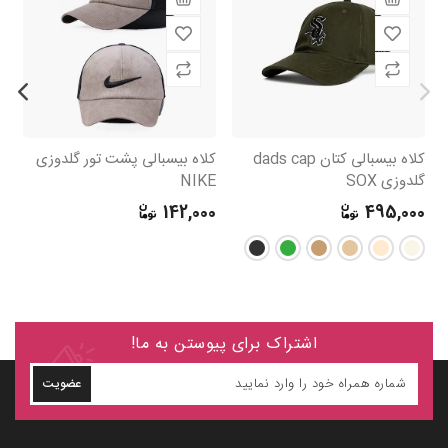
کلاه بیسبالی کتان dads cap
کلاه بیسبالی پشت تور گلدوزی
گلدوزی SOX
NIKE
لوگ
0
142,000
495,000
اشتراک برای پیوستن به ما!
عضویت