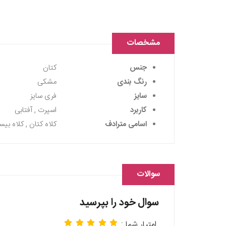
مشخصات
جنس
کتان
رنگ بندی
مشکی
سایز
فری سایز
کاربرد
اسپرت , آفتابی
اسامی مترادف
کلاه کتان , کلاه بیس
سوالات
سوال خود را بپرسید
امتیار شما :