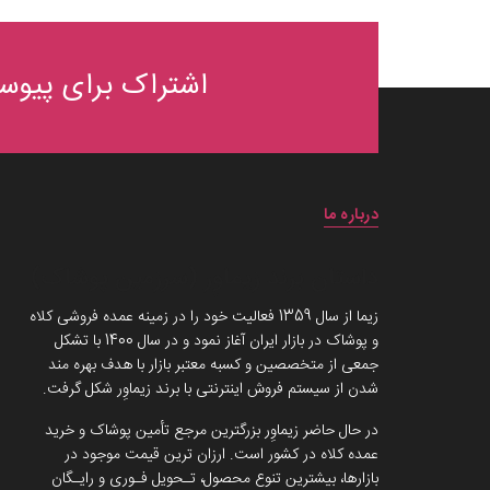
اشتراک برای پیوست
درباره ما
داستان برند زیماوِر (سرزمین پوشاک)
زیما از سال 1359 فعالیت خود را در زمینه عمده فروشی کلاه
و پوشاک در بازار ایران آغاز نمود و در سال 1400 با تشکل
جمعی از متخصصین و کسبه معتبر بازار با هدف بهره مند
شدن از سیستم فروش اینترنتی با برند زیماوِر شکل گرفت.
در حال حاضر زیماوِر بزرگترین مرجع تأمین پوشاک و خرید
عمده کلاه در کشور است. ارزان ترین قیمت موجود در
بازارها، بیشترین تنوع محصول، تـحویل فـوری و رایـگان