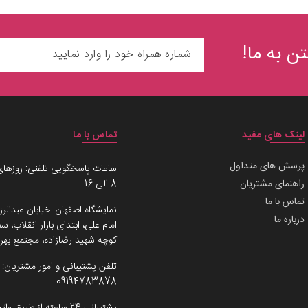
ن به ما!
لینک های مفید
تماس با ما
پرسش های متداول
ساعات پاسخگویی تلفنی: روزهای
راهنمای مشتریان
8 الی 16
تماس با ما
نمایشگاه اصفهان: خیابان عبدالرز
درباره ما
امام علی، ابتدای بازار انقلاب،
کوچه شهید رضازاده، مجتمع بهرو
تلفن پشتیبانی و امور مشتریان:
09194783878