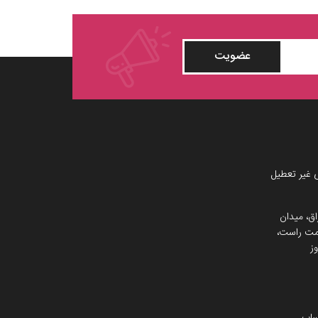
عضویت
 غیر تعطیل
اق، میدان
 سمت راست،
ز