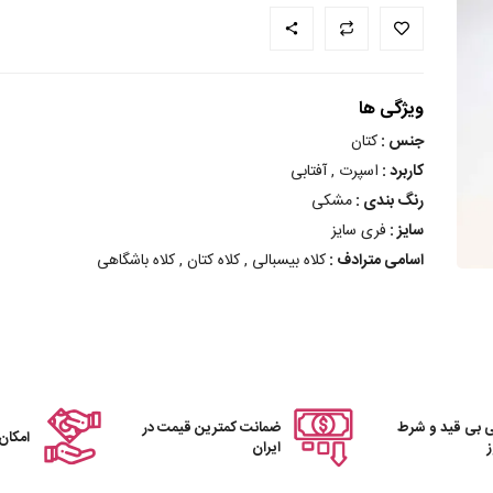
ویژگی ها
جنس :
کتان
کاربرد :
اسپرت , آفتابی
رنگ بندی :
مشکی
سایز :
فری سایز
اسامی مترادف :
کلاه بیسبالی , کلاه کتان , کلاه باشگاهی
 بی قید و شرط
ضمانت کمترین قیمت در
امکان
ایران