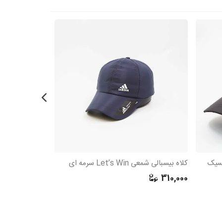
یسیک
کلاه بیسبالی شمعی Let’s Win سرمه ای
کلاه بیسبالی کت
895,000
310,000