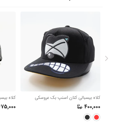
کلاه بیسبالی کتان اسنپ بک عروسکی
675,000
400,000