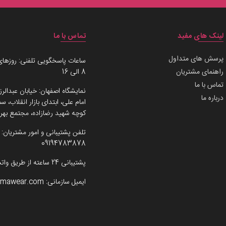
لینک های مفید
تماس با ما
پرسش های متداول
ساعات پاسخگویی تلفنی: روزهای
راهنمای مشتریان
8 الی 16
تماس با ما
نمایشگاه اصفهان: خیابان عبدالرز
درباره ما
امام علی، ابتدای بازار انقلاب،
کوچه شهید رضازاده، مجتمع بهرو
تلفن پشتیبانی و امور مشتریان:
09194783878
پشتیبانی 24 ساعته از طریق واتساپ
ایمیل سازمانی:
imawear.com