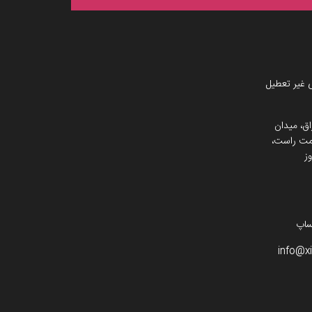
 غیر تعطیل
اق، میدان
 سمت راست،
ز
info@x