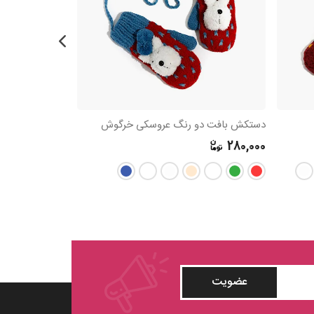
دستکش بافت دو رنگ عروسکی خرگوش
دستکش بافت فان
280,000
280,000
عضویت