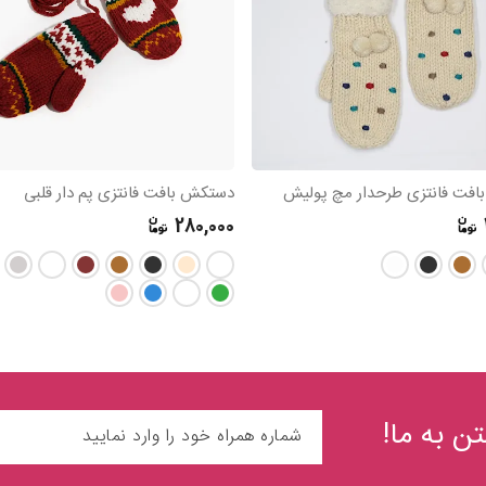
فت فانتزی طرحدار مچ پولیش
دستکش بافت فانتزی پم دار قلبی
280,000
ن به ما!