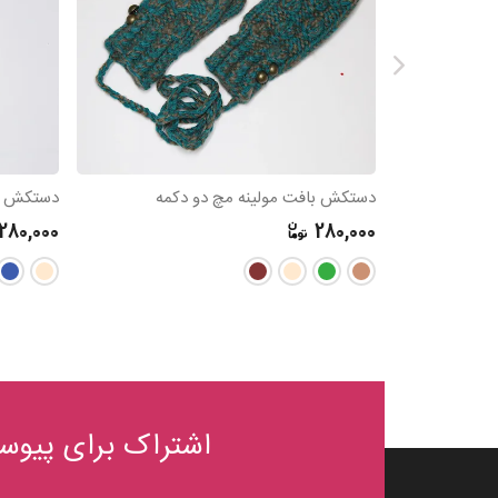
دستکش بافت مولینه مچ دو دکمه
دستکش با
280,000
280,000
اشتراک برای پیوست