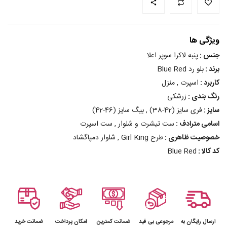
ویژگی ها
جنس :
پنبه لاکرا سوپر اعلا
برند :
بلو رد Blue Red
کاربرد :
اسپرت , منزل
رنگ بندی :
زرشکی
سایز :
فری سایز (42-38) , بیگ سایز (46-42)
اسامی مترادف :
ست تیشرت و شلوار , ست اسپرت
خصوصیت ظاهری :
طرح Girl King , شلوار دمپاگشاد
کد کالا :
Blue Red
ارسال رایگان به
مرجوعی بی قید
ضمانت کمترین
امکان پرداخت
ضمانت خرید