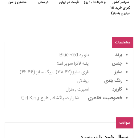
سراسر کشور
و شرط تا 10 روز
قیمت در ایران
در محل
مطمئن و امن
(برای خرید 15
میلیون به بالا)
مشخصات
برند
بلو رد Blue Red
جنس
پنبه لاکرا سوپر اعلا
سایز
فری سایز (42-38) , بیگ سایز (46-42)
رنگ بندی
زرشکی
کاربرد
اسپرت , منزل
خصوصیت ظاهری
شلوار دمپاگشاد , طرح Girl King
سوالات
سوال خود را بپرسید