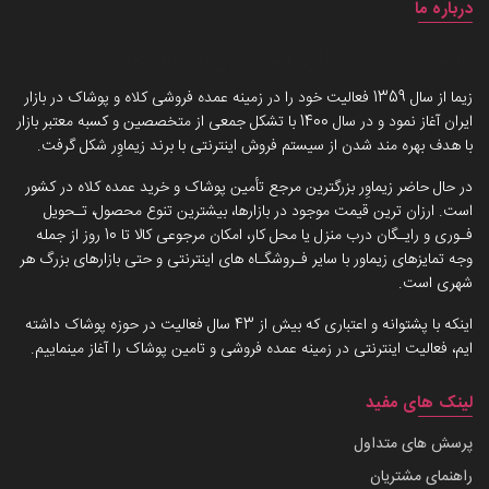
درباره ما
داستان برند زیماوِر (سرزمین پوشاک)
زیما از سال 1359 فعالیت خود را در زمینه عمده فروشی کلاه و پوشاک در بازار
ایران آغاز نمود و در سال 1400 با تشکل جمعی از متخصصین و کسبه معتبر بازار
با هدف بهره مند شدن از سیستم فروش اینترنتی با برند زیماوِر شکل گرفت.
در حال حاضر زیماوِر بزرگترین مرجع تأمین پوشاک و خرید عمده کلاه در کشور
است. ارزان ترین قیمت موجود در بازارها، بیشترین تنوع محصول، تـحویل
فـوری و رایـگان درب منزل یا محل کار، امکان مرجوعی کالا تا 10 روز از جمله
وجه تمایزهای زیماور با سایر فـروشگـاه های اینترنتی و حتی بازارهای بزرگ هر
شهری است.
اینکه با پشتوانه و اعتباری که بیش از 43 سال فعالیت در حوزه پوشاک داشته
ایم، فعالیت اینترنتی در زمینه عمده فروشی و تامین پوشاک را آغاز مینماییم.
لینک های مفید
پرسش های متداول
راهنمای مشتریان