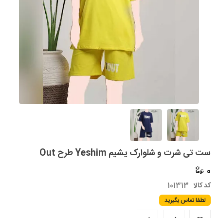
ست تی شرت و شلوارک یشیم Yeshim طرح Out
0
کد کالا
101313
لطفا تماس بگیرید