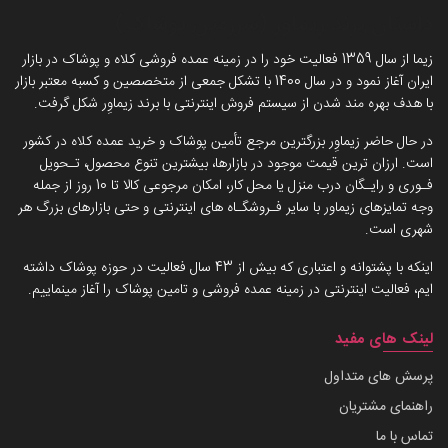
داستان برند زیماوِر (سرزمین پوشاک)
زیما از سال 1359 فعالیت خود را در زمینه عمده فروشی کلاه و پوشاک در بازار
ایران آغاز نمود و در سال 1400 با تشکل جمعی از متخصصین و کسبه معتبر بازار
با هدف بهره مند شدن از سیستم فروش اینترنتی با برند زیماوِر شکل گرفت.
در حال حاضر زیماوِر بزرگترین مرجع تأمین پوشاک و خرید عمده کلاه در کشور
است. ارزان ترین قیمت موجود در بازارها، بیشترین تنوع محصول، تـحویل
فـوری و رایـگان درب منزل یا محل کار، امکان مرجوعی کالا تا 10 روز از جمله
وجه تمایزهای زیماور با سایر فـروشگـاه های اینترنتی و حتی بازارهای بزرگ هر
شهری است.
اینکه با پشتوانه و اعتباری که بیش از 43 سال فعالیت در حوزه پوشاک داشته
ایم، فعالیت اینترنتی در زمینه عمده فروشی و تامین پوشاک را آغاز مینماییم.
لینک های مفید
پرسش های متداول
راهنمای مشتریان
تماس با ما