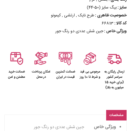
سایز :
بیگ سایز (50-44)
خصوصیت ظاهری :
طرح نایک , ارتشی , کیمونو
کد کالا :
66813
ویژگی خاص :
جین شش عددی دو رنگ جور
ارسال رایگان به
مرجوعی بی قید
ضمانت کمترین
امکان پرداخت
ضمانت خرید
سراسر کشور
و شرط تا 10 روز
قیمت در ایران
در محل
مطمئن و امن
(برای خرید 15
میلیون به بالا)
مشخصات
ویژگی خاص
جین شش عددی دو رنگ جور