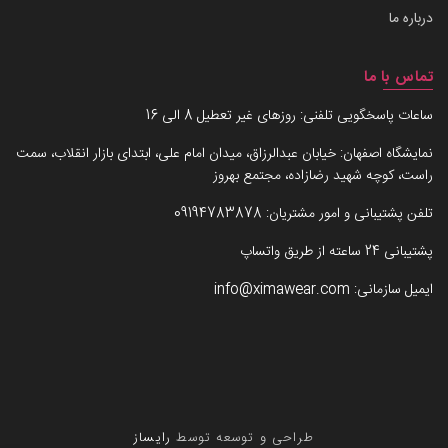
درباره ما
تماس با ما
ساعات پاسخگویی تلفنی: روزهای غیر تعطیل 8 الی 16
نمایشگاه اصفهان: خیابان عبدالرزاق، میدان امام علی، ابتدای بازار انقلاب، سمت
راست، کوچه شهید رضازاده، مجتمع بهروز
تلفن پشتیبانی و امور مشتریان:
09194783878
پشتیبانی 24 ساعته از طریق واتساپ
ایمیل سازمانی:
info@ximawear.com
طراحی و توسعه توسط
رایساز