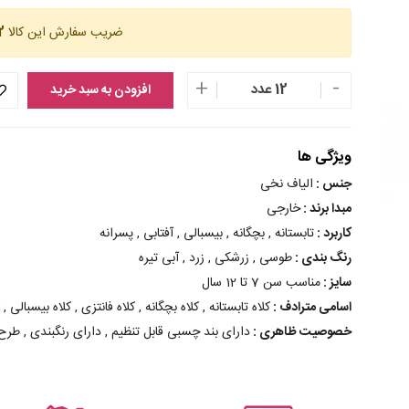
ضریب سفارش این کالا
12 
+
-
12 عدد
افزودن به سبد خرید
ویژگی ها
جنس :
الیاف نخی
مبدا برند :
خارجی
کاربرد :
تابستانه , بچگانه , بیسبالی , آفتابی , پسرانه
رنگ بندی :
طوسی , زرشکی , زرد , آبی تیره
سایز :
مناسب سن 7 تا 12 سال
اسامی مترادف :
کلاه تابستانه , کلاه بچگانه , کلاه فانتزی , کلاه بیسبالی , ک
خصوصیت ظاهری :
دارای بند چسبی قابل تنظیم , دارای رنگبندی , طرح ه