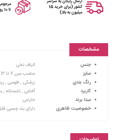
ارسال رایگان به سراسر
مرجوعی
کشور (برای خرید 15
تا 10 روز
میلیون به بالا)
مشخصات
جنس
الیاف نخی
سایز
مناسب سن 7 تا 12 سال
رنگ بندی
زرشکی , طوسی , زرد 
کاربرد
آفتابی , تابستانه , ب
مبدا برند
خارجی
خصوصیت ظاهری
دارای بند چسبی قابل 
توضیحات