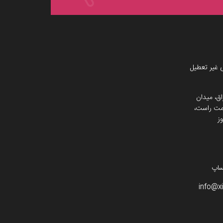
 غیر تعطیل
اق، میدان
 سمت راست،
ز
info@x