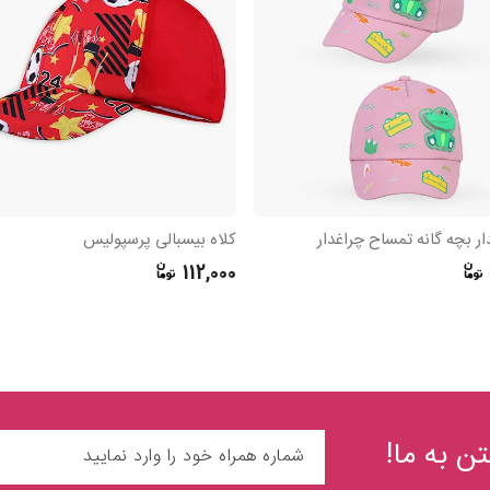
دار بچه گانه تمساح چراغدار
کلاه بیسبالی پرسپولیس
112,000
ن به ما!