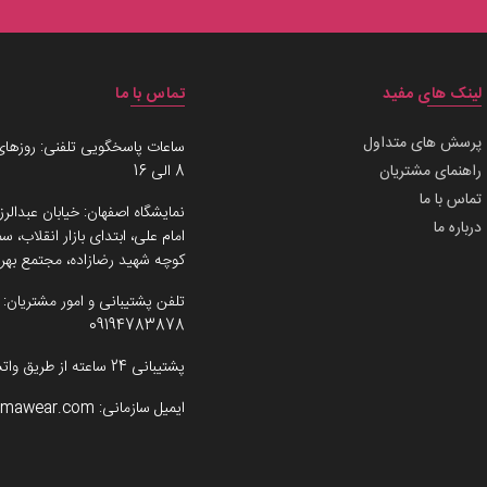
لینک های مفید
تماس با ما
پرسش های متداول
ساعات پاسخگویی تلفنی: روزهای
راهنمای مشتریان
8 الی 16
تماس با ما
نمایشگاه اصفهان: خیابان عبدالرز
درباره ما
امام علی، ابتدای بازار انقلاب،
کوچه شهید رضازاده، مجتمع بهرو
تلفن پشتیبانی و امور مشتریان:
09194783878
پشتیبانی 24 ساعته از طریق واتساپ
ایمیل سازمانی:
imawear.com