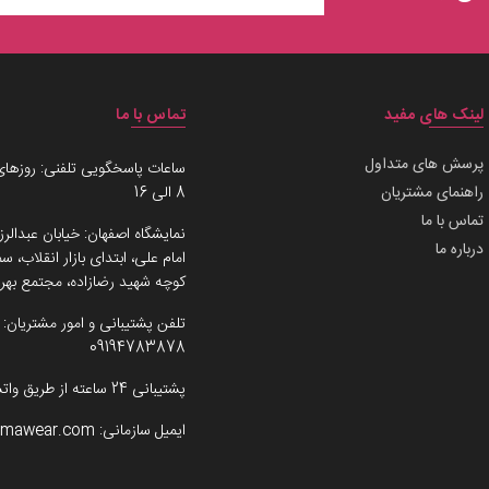
لینک های مفید
تماس با ما
پرسش های متداول
ساعات پاسخگویی تلفنی: روزهای
راهنمای مشتریان
8 الی 16
تماس با ما
نمایشگاه اصفهان: خیابان عبدالرز
درباره ما
امام علی، ابتدای بازار انقلاب،
کوچه شهید رضازاده، مجتمع بهرو
تلفن پشتیبانی و امور مشتریان:
09194783878
پشتیبانی 24 ساعته از طریق واتساپ
ایمیل سازمانی:
imawear.com