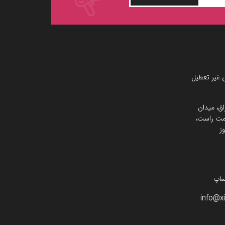
 غیر تعطیل
اق، میدان
 سمت راست،
ز
info@x