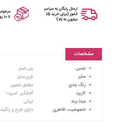
ارسال رایگان به سراسر
مرجوعی
کشور (برای خرید 15
تا 10 روز
میلیون به بالا)
مشخصات
جنس
پلی استر
سایز
فری سایز
رنگ بندی
مطابق تصویر
کاربرد
آفتابگیر , اسپرت
مبدا برند
ایرانی
خصوصیت ظاهری
دارای طرح و رنگبند