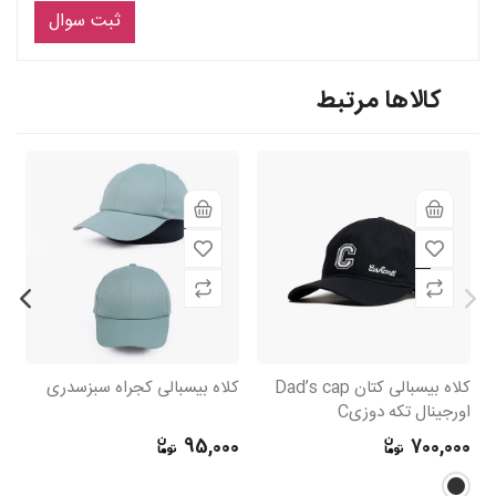
ثبت سوال
کالاها مرتبط
کلاه بیسبالی کتان Dad’s cap
کلاه بیسبالی کجراه سبزسدری
ک
اورجینال تکه دوزیC
0
95,000
700,000