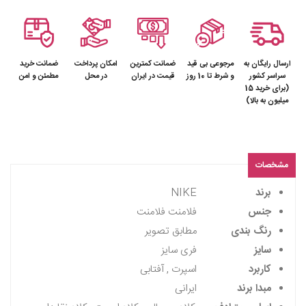
ارسال رایگان به
مرجوعی بی قید
ضمانت کمترین
امکان پرداخت
ضمانت خرید
سراسر کشور
و شرط تا 10 روز
قیمت در ایران
در محل
مطمئن و امن
(برای خرید 15
میلیون به بالا)
مشخصات
برند
NIKE
جنس
فلامنت فلامنت
رنگ بندی
مطابق تصویر
سایز
فری سایز
کاربرد
اسپرت , آفتابی
مبدا برند
ایرانی