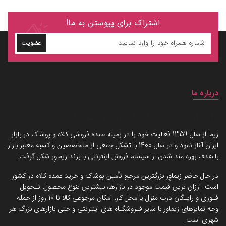
اشتراک برای پیوستن به ما!
عضویت
درباره ما
داستان برند زیماوِر (سرزمین پوشاک)
زیما از سال 1359 فعالیت خود را در زمینه عمده فروشی کلاه و پوشاک در بازار
ایران آغاز نمود و در سال 1400 با تشکل جمعی از متخصصین و کسبه معتبر بازار
با هدف بهره مند شدن از سیستم فروش اینترنتی با برند زیماوِر شکل گرفت.
در حال حاضر زیماوِر بزرگترین مرجع تأمین پوشاک و خرید عمده کلاه در کشور
است. ارزان ترین قیمت موجود در بازارها، بیشترین تنوع محصول، تـحویل
فـوری و رایـگان درب منزل یا محل کار، امکان مرجوعی کالا تا 10 روز از جمله
وجه تمایزهای زیماور با سایر فـروشگـاه های اینترنتی و حتی بازارهای بزرگ هر
شهری است.