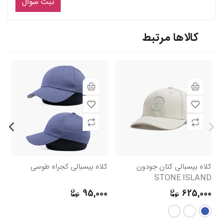
ثبت سوال
کالاها مرتبط
کلاه بیسبالی کتان جودون
کلاه بیسبالی کجراه طوسی
کل
STONE ISLAND
CK
0
95,000
625,000