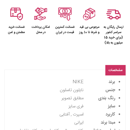
ارسال رایگان به
مرجوعی بی قید
ضمانت کمترین
امکان پرداخت
ضمانت خرید
سراسر کشور
و شرط تا 10 روز
قیمت در ایران
در محل
مطمئن و امن
(برای خرید 15
میلیون به بالا)
مشخصات
برند
NIKE
جنس
نایلون تاسلون
رنگ بندی
مطابق تصویر
سایز
فری سایز
کاربرد
اسپرت , آفتابی
مبدا برند
ایرانی