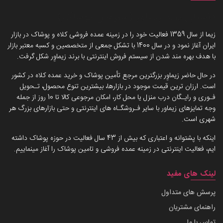
داستان برند زیماوِر (سرزمین پوشاک)
زیما از سال 1359 فعالیت خود را در زمینه عمده فروشی کلاه و پوشاک در بازار
ایران آغاز نمود و در سال 1400 با تشکل جمعی از متخصصین و کسبه معتبر بازار
با هدف بهره مند شدن از سیستم فروش اینترنتی با برند زیماوِر شکل گرفت.
در حال حاضر زیماوِر بزرگترین مرجع تأمین پوشاک و خرید عمده کلاه در کشور
است. ارزان ترین قیمت موجود در بازارها، بیشترین تنوع محصول، تـحویل
فـوری و رایـگان درب منزل یا محل کار، امکان مرجوعی کالا تا 10 روز از جمله
وجه تمایزهای زیماور با سایر فـروشگـاه های اینترنتی و حتی بازارهای بزرگ هر
شهری است.
اینکه با پشتوانه و اعتباری که بیش از 43 سال فعالیت در حوزه پوشاک داشته
ایم، فعالیت اینترنتی در زمینه عمده فروشی و تامین پوشاک را آغاز مینماییم.
لینک های مفید
پرسش های متداول
راهنمای مشتریان
تماس با ما