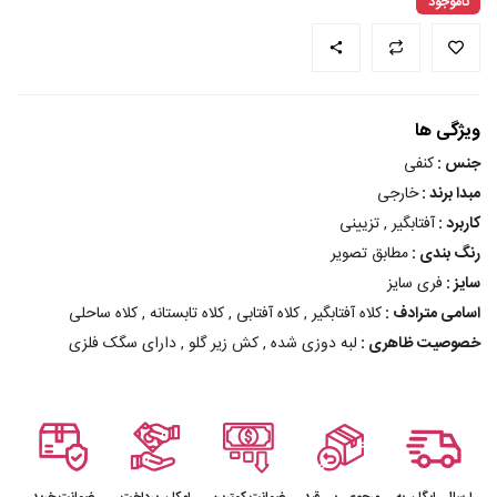
ناموجود
ویژگی ها
جنس :
کنفی
مبدا برند :
خارجی
کاربرد :
آفتابگیر , تزیینی
رنگ بندی :
مطابق تصویر
سایز :
فری سایز
اسامی مترادف :
کلاه آفتابگیر , کلاه آفتابی , کلاه تابستانه , کلاه ساحلی
خصوصیت ظاهری :
لبه دوزی شده , کش زیر گلو , دارای سگک فلزی