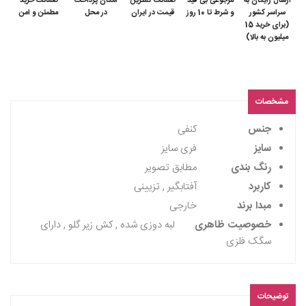
ارسال رایگان به
مرجوعی بی قید
ضمانت کمترین
امکان پرداخت
ضمانت خرید
سراسر کشور
و شرط تا 10 روز
قیمت در ایران
در محل
مطمئن و امن
(برای خرید 15
میلیون به بالا)
مشخصات
جنس
کنفی
سایز
فری سایز
رنگ بندی
مطابق تصویر
کاربرد
آفتابگیر , تزیینی
مبدا برند
خارجی
خصوصیت ظاهری
لبه دوزی شده , کش زیر گلو , دارای
سگک فلزی
توضیحات