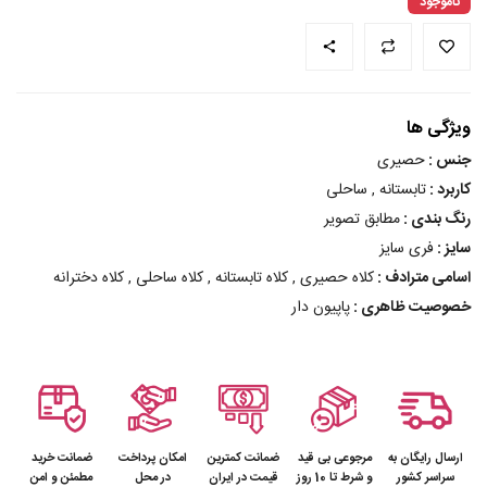
ناموجود
ویژگی ها
جنس :
حصیری
کاربرد :
تابستانه , ساحلی
رنگ بندی :
مطابق تصویر
سایز :
فری سایز
اسامی مترادف :
کلاه حصیری , کلاه تابستانه , کلاه ساحلی , کلاه دخترانه
خصوصیت ظاهری :
پاپیون دار
ارسال رایگان به
مرجوعی بی قید
ضمانت کمترین
امکان پرداخت
ضمانت خرید
سراسر کشور
و شرط تا 10 روز
قیمت در ایران
در محل
مطمئن و امن