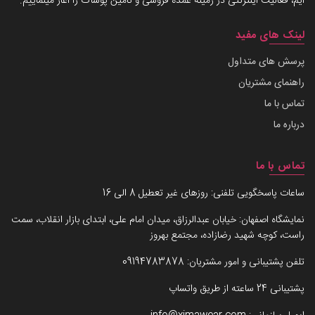
ایم، فعالیت اینترنتی در زمینه عمده فروشی و تامین پوشاک را آغاز مینماییم.
لینک های مفید
پرسش های متداول
راهنمای مشتریان
تماس با ما
درباره ما
تماس با ما
ساعات پاسخگویی تلفنی: روزهای غیر تعطیل 8 الی 16
نمایشگاه اصفهان: خیابان عبدالرزاق، میدان امام علی، ابتدای بازار انقلاب، سمت
راست، کوچه شهید رضازاده، مجتمع بهروز
تلفن پشتیبانی و امور مشتریان:
09194783878
پشتیبانی 24 ساعته از طریق واتساپ