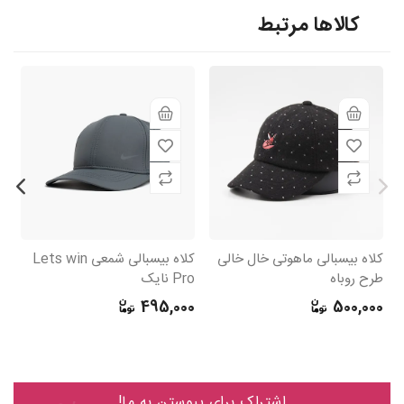
کالاها مرتبط
کلاه بیسبالی ماهوتی خال خالی
کلاه بیسبالی شمعی Lets win
کل
طرح روباه
Pro نایک
N
0
495,000
500,000
اشتراک برای پیوستن به ما!