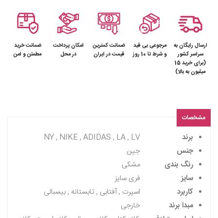
ارسال رایگان به
مرجوعی بی قید
ضمانت کمترین
امکان پرداخت
ضمانت خرید
سراسر کشور
و شرط تا 10 روز
قیمت در ایران
در محل
مطمئن و امن
(برای خرید 15
میلیون به بالا)
مشخصات
برند
NY , NIKE , ADIDAS , LA , LV
جنس
جین
رنگ بندی
مشکی
سایز
فری سایز
کاربرد
اسپرت , آفتابی , تابستانه , بیسبالی
مبدا برند
خارجی