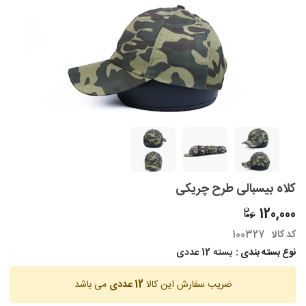
کلاه بیسبالی طرح چریکی
120,000
کد کالا
100327
نوع بسته بندی :
بسته 12 عددی
ضریب سفارش این کالا
12 عددی
می باشد