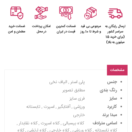
ارسال رایگان به
مرجوعی بی قید
ضمانت کمترین
امکان پرداخت
ضمانت خرید
سراسر کشور
و شرط تا 10 روز
قیمت در ایران
در محل
مطمئن و امن
(برای خرید 15
میلیون به بالا)
مشخصات
جنس
پلی استر , الیاف نخی
رنگ بندی
مطابق تصویر
سایز
فری سایز
کاربرد
ورزشی , آفتابگیر , اسپرت , تابستانه
مبدا برند
خارجی
اسامی مترادف
کلاه بیسبالی , کلاه اسپرت , کلاه نقابدار ,
کلاه تابستانه , کلاه ورزشی , کلاه خارجی , کلاه ارتشی , کلاه