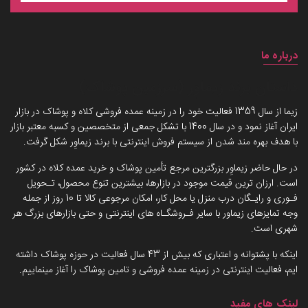
درباره ما
داستان برند زیماوِر (سرزمین پوشاک)
زیما از سال 1359 فعالیت خود را در زمینه عمده فروشی کلاه و پوشاک در بازار
ایران آغاز نمود و در سال 1400 با تشکل جمعی از متخصصین و کسبه معتبر بازار
با هدف بهره مند شدن از سیستم فروش اینترنتی با برند زیماوِر شکل گرفت.
در حال حاضر زیماوِر بزرگترین مرجع تأمین پوشاک و خرید عمده کلاه در کشور
است. ارزان ترین قیمت موجود در بازارها، بیشترین تنوع محصول، تـحویل
فـوری و رایـگان درب منزل یا محل کار، امکان مرجوعی کالا تا 10 روز از جمله
وجه تمایزهای زیماور با سایر فـروشگـاه های اینترنتی و حتی بازارهای بزرگ هر
شهری است.
اینکه با پشتوانه و اعتباری که بیش از 43 سال فعالیت در حوزه پوشاک داشته
ایم، فعالیت اینترنتی در زمینه عمده فروشی و تامین پوشاک را آغاز مینماییم.
لینک های مفید