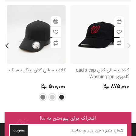
کلاه بیسبالی کتان dad’s cap
کلاه بیسبالی کتان بینگو بیسیک
کل
گلدوزی Washington
s
Nationals
0
500,000
875,000
اشتراک برای پیوستن به ما!
عضویت