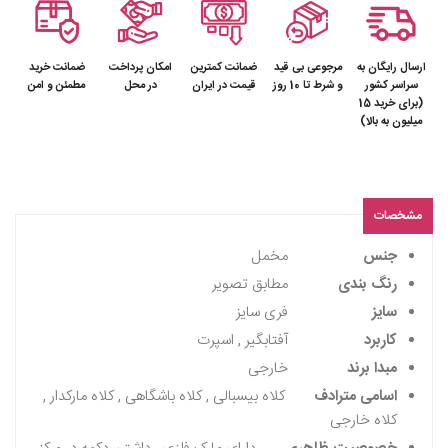
ارسال رایگان به
مرجوعی بی قید
ضمانت کمترین
امکان پرداخت
ضمانت خرید
سراسر کشور
و شرط تا 10 روز
قیمت در ایران
در محل
مطمئن و امن
(برای خرید 15
میلیون به بالا)
مشخصات
جنس
مخمل
رنگ بندی
مطابق تصویر
سایز
فری سایز
کاربرد
آفتابگیر , اسپرت
مبدا برند
خارجی
اسامی مترادف
کلاه بیسبالی , کلاه باشگاهی , کلاه مارکدار ,
کلاه خارجی