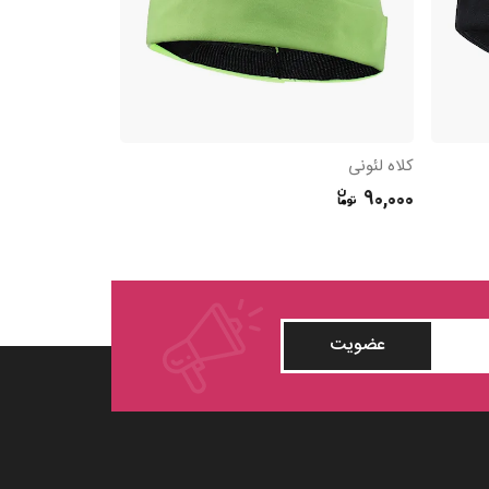
کلاه لئونی
90,000
عضویت