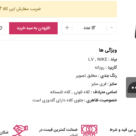
ضریب سفارش این کالا
12 
+
-
12 عدد
افزودن به سبد خرید
ویژگی ها
برند :
LV , NIKE
کاربرد :
روزانه
رنگ بندی :
مطابق تصویر
سایز :
فری سایز
اسامی مترادف :
کلاه لئونی , کلاه تابستانه
خصوصیت ظاهری :
جلوی کلاه دارای گلدوزی است
 بی قید و شرط
ضمانت کمترین قیمت در
امکان
ایران