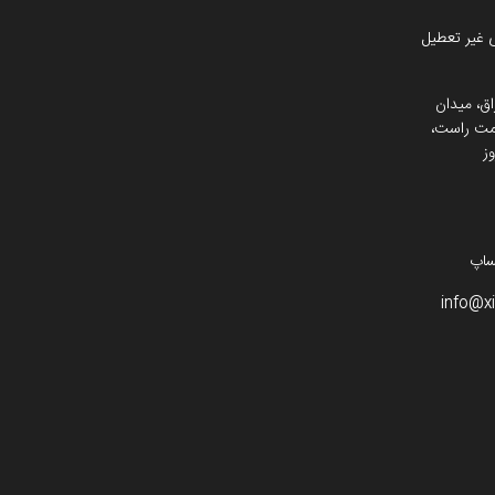
 غیر تعطیل
اق، میدان
 سمت راست،
ز
info@x