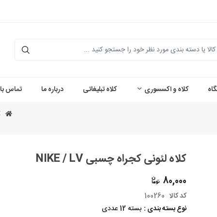
اه
کلاه و اکسسوری
کلاه تبلیغاتی
درباره ما
تماس با 
کلاه لئونی کجراه چسبی NIKE / LV
80,000
کد کالا
100260
نوع بسته بندی :
بسته 12 عددی