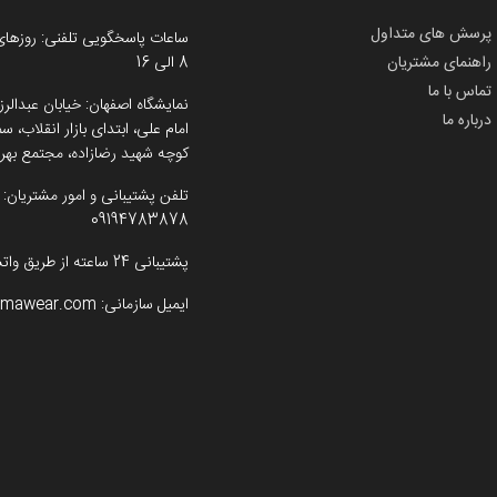
پرسش های متداول
ساعات پاسخگویی تلفنی: روزهای
راهنمای مشتریان
8 الی 16
تماس با ما
نمایشگاه اصفهان: خیابان عبدالرز
درباره ما
امام علی، ابتدای بازار انقلاب،
کوچه شهید رضازاده، مجتمع بهرو
تلفن پشتیبانی و امور مشتریان:
09194783878
پشتیبانی 24 ساعته از طریق واتساپ
ایمیل سازمانی:
imawear.com