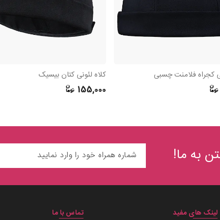
نی کجراه فلامنت چسبی
کلاه لئونی کتان بیسیک
155,000
ن به ما!
لینک های مفید
تماس با ما