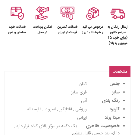
ارسال رایگان به
مرجوعی بی قید
ضمانت کمترین
امکان پرداخت
ضمانت خرید
سراسر کشور
و شرط تا 10 روز
قیمت در ایران
در محل
مطمئن و امن
(برای خرید 15
میلیون به بالا)
مشخصات
جنس
کتان
سایز
فری سایز
رنگ بندی
آبی
کاربرد
ورزشی , آفتابگیر , اسپرت , تابستانه
مبدا برند
ایرانی
خصوصیت ظاهری
یک دکمه در مرکز بالای کلاه قرار دارد ,
دارای بند چسبی قابل تنظیم