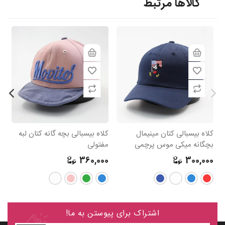
کالاها مرتبط
کلاه بیسبالی کتان مینیمال
کلاه بیسبالی بچه گانه کتان لبه
کل
بچگانه میکی موس پرچمی
مفتولی
بک
DISNEY
0
360,000
300,000
اشتراک برای پیوستن به ما!