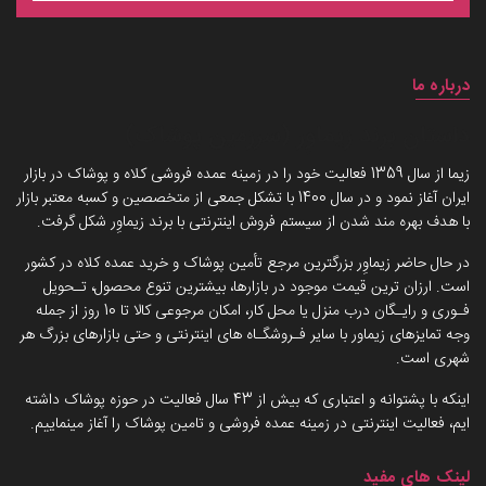
درباره ما
داستان برند زیماوِر (سرزمین پوشاک)
زیما از سال 1359 فعالیت خود را در زمینه عمده فروشی کلاه و پوشاک در بازار
ایران آغاز نمود و در سال 1400 با تشکل جمعی از متخصصین و کسبه معتبر بازار
با هدف بهره مند شدن از سیستم فروش اینترنتی با برند زیماوِر شکل گرفت.
در حال حاضر زیماوِر بزرگترین مرجع تأمین پوشاک و خرید عمده کلاه در کشور
است. ارزان ترین قیمت موجود در بازارها، بیشترین تنوع محصول، تـحویل
فـوری و رایـگان درب منزل یا محل کار، امکان مرجوعی کالا تا 10 روز از جمله
وجه تمایزهای زیماور با سایر فـروشگـاه های اینترنتی و حتی بازارهای بزرگ هر
شهری است.
اینکه با پشتوانه و اعتباری که بیش از 43 سال فعالیت در حوزه پوشاک داشته
ایم، فعالیت اینترنتی در زمینه عمده فروشی و تامین پوشاک را آغاز مینماییم.
لینک های مفید