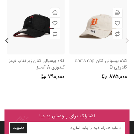
کلاه بیسبالی کتان dad’s cap
کلاه بیسبالی کتان زیر نقاب قرمز
کل
گلدوزی D
گلدوزی A آنجلز
گل
0
790,000
875,000
اشتراک برای پیوستن به ما!
عضویت