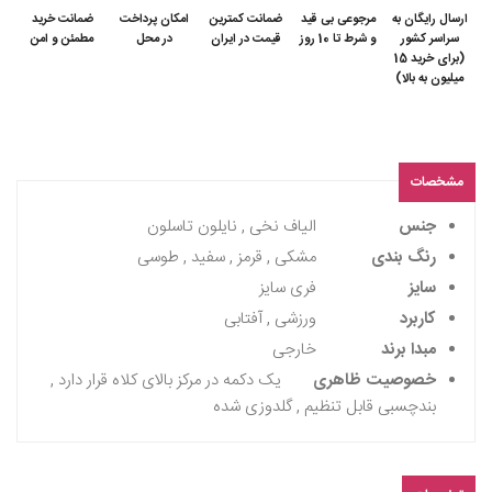
ارسال رایگان به
مرجوعی بی قید
ضمانت کمترین
امکان پرداخت
ضمانت خرید
سراسر کشور
و شرط تا 10 روز
قیمت در ایران
در محل
مطمئن و امن
(برای خرید 15
میلیون به بالا)
مشخصات
جنس
الیاف نخی , نایلون تاسلون
رنگ بندی
مشکی , قرمز , سفید , طوسی
سایز
فری سایز
کاربرد
ورزشی , آفتابی
مبدا برند
خارجی
خصوصیت ظاهری
یک دکمه در مرکز بالای کلاه قرار دارد ,
بندچسبی قابل تنظیم , گلدوزی شده