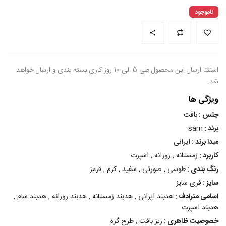
ناموجود
استثنا ارسال این محصول طی 5 الی 10 روز کاری بسته بندی و ارسال خواهد
شد.
ویژگی ها
جنس :
بافت
برند :
sam
مبدا برند :
ایرانی
کاربرد :
زمستانه , روزانه , اسپرت
رنگ بندی :
طوسی , صورتی , سفید , کرم , قرمز
سایز :
فری سایز
اسامی مترادف :
هدبند ایرانی , هدبند زمستانه , هدبند روزانه , هدبند سام ,
هدبند اسپرت
خصوصیت ظاهری :
ریز بافت , طرح گره