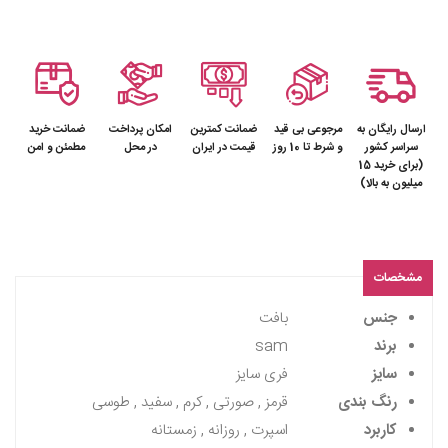
ارسال رایگان به
مرجوعی بی قید
ضمانت کمترین
امکان پرداخت
ضمانت خرید
سراسر کشور
و شرط تا 10 روز
قیمت در ایران
در محل
مطمئن و امن
(برای خرید 15
میلیون به بالا)
مشخصات
جنس
بافت
برند
sam
سایز
فری سایز
رنگ بندی
قرمز , صورتی , کرم , سفید , طوسی
کاربرد
اسپرت , روزانه , زمستانه