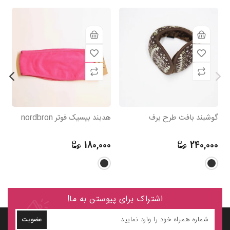
گوشبند بافت طرح برف
هدبند بیسیک فوتر nordbron
گو
0
180,000
240,000
اشتراک برای پیوستن به ما!
عضویت