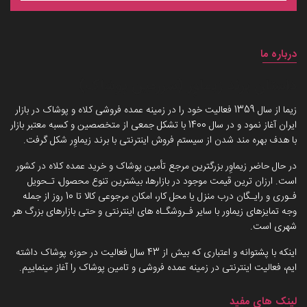
درباره ما
داستان برند زیماوِر (سرزمین پوشاک)
زیما از سال 1359 فعالیت خود را در زمینه عمده فروشی کلاه و پوشاک در بازار
ایران آغاز نمود و در سال 1400 با تشکل جمعی از متخصصین و کسبه معتبر بازار
با هدف بهره مند شدن از سیستم فروش اینترنتی با برند زیماوِر شکل گرفت.
در حال حاضر زیماوِر بزرگترین مرجع تأمین پوشاک و خرید عمده کلاه در کشور
است. ارزان ترین قیمت موجود در بازارها، بیشترین تنوع محصول، تـحویل
فـوری و رایـگان درب منزل یا محل کار، امکان مرجوعی کالا تا 10 روز از جمله
وجه تمایزهای زیماور با سایر فـروشگـاه های اینترنتی و حتی بازارهای بزرگ هر
شهری است.
اینکه با پشتوانه و اعتباری که بیش از 43 سال فعالیت در حوزه پوشاک داشته
ایم، فعالیت اینترنتی در زمینه عمده فروشی و تامین پوشاک را آغاز مینماییم.
لینک های مفید