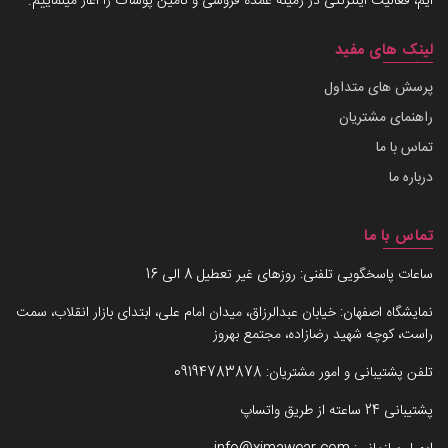
ایم، فعالیت اینترنتی در زمینه عمده فروشی و تامین پوشاک را آغاز مینماییم.
لینک های مفید
پرسش های متداول
راهنمای مشتریان
تماس با ما
درباره ما
تماس با ما
ساعات پاسخگویی تلفنی: روزهای غیر تعطیل 8 الی 16
نمایشگاه اصفهان: خیابان عبدالرزاق، میدان امام علی، ابتدای بازار انقلاب، سمت
راست، کوچه شهید رضازاده، مجتمع بهروز
تلفن پشتیبانی و امور مشتریان:
09194783878
پشتیبانی 24 ساعته از طریق واتساپ