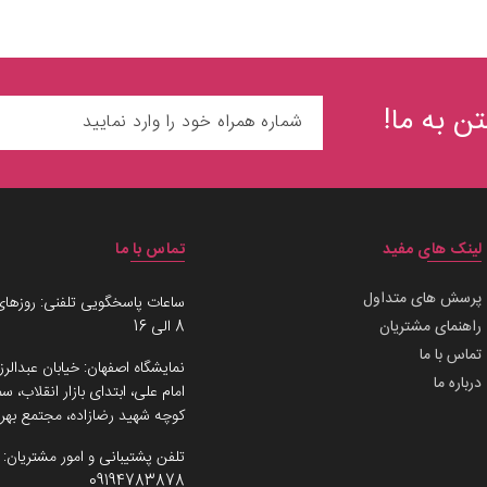
ن به ما!
لینک های مفید
تماس با ما
پرسش های متداول
ساعات پاسخگویی تلفنی: روزهای
راهنمای مشتریان
8 الی 16
تماس با ما
نمایشگاه اصفهان: خیابان عبدالرز
درباره ما
امام علی، ابتدای بازار انقلاب،
کوچه شهید رضازاده، مجتمع بهرو
تلفن پشتیبانی و امور مشتریان:
09194783878