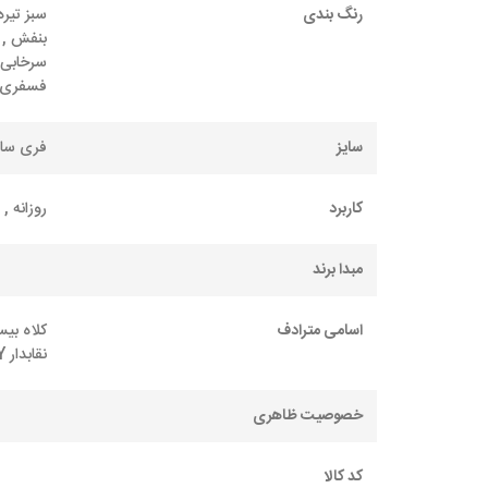
رنگ بندی
سبز تیره
بنفش , خ
سرخابی 
فسفری ,
سایز
فری سای
کاربرد
روزانه ,
مبدا برند
اسامی مترادف
کلاه بیس
نقابدار NY , کلاه نقابدار پشت تور
خصوصیت ظاهری
کد کالا