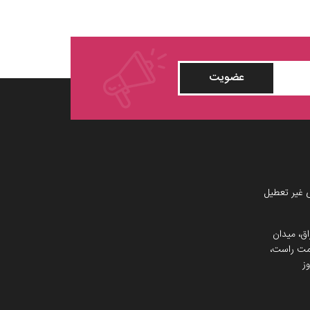
عضویت
 غیر تعطیل
اق، میدان
 سمت راست،
ز