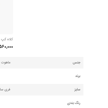
560,000
جنس
ماهوت
برند
سایز
فری سای
رنگ بندی