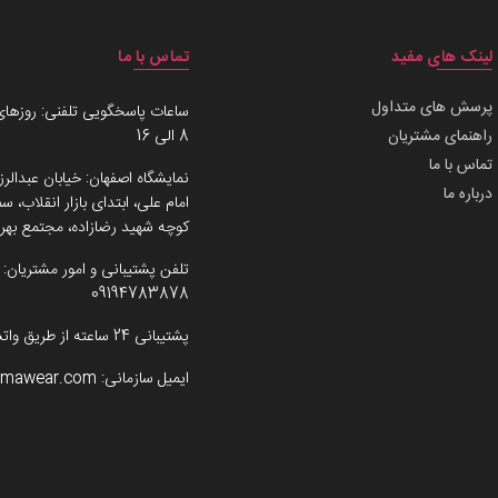
لینک های مفید
تماس با ما
پرسش های متداول
ساعات پاسخگویی تلفنی: روزهای
راهنمای مشتریان
8 الی 16
تماس با ما
نمایشگاه اصفهان: خیابان عبدالرز
درباره ما
امام علی، ابتدای بازار انقلاب،
کوچه شهید رضازاده، مجتمع بهرو
تلفن پشتیبانی و امور مشتریان:
09194783878
پشتیبانی 24 ساعته از طریق واتساپ
ایمیل سازمانی:
imawear.com