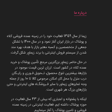
درباره ما
داستان برند زیماوِر (سرزمین پوشاک)
زیما از سال 1359 فعالیت خود را در زمینه عمده فروشی کلاه
و پوشاک در بازار ایران آغاز نمود و در سال 1400 با تشکل
جمعی از متخصصین و کسبه معتبر بازار با هدف بهره مند
شدن از سیستم فروش اینترنتی با برند زیماوِر شکل گرفت.
در حال حاضر زیماوِر بزرگترین مرجع تأمین پوشاک و خرید
عمده کلاه در کشور است. ارزان ترین قیمت موجود در
بازارها، بیشترین تنوع محصول، تـحویل فـوری و رایـگان
درب منزل یا محل کار، امکان مرجوعی کالا تا 10 روز از جمله
وجه تمایزهای زیماور با سایر فـروشگـاه های اینترنتی و حتی
بازارهای بزرگ هر شهری است.
اینکه با پشتوانه و اعتباری که بیش از 43 سال فعالیت در
حوزه پوشاک داشته ایم، فعالیت اینترنتی در زمینه عمده
فروشی و تامین پوشاک را آغاز مینماییم.