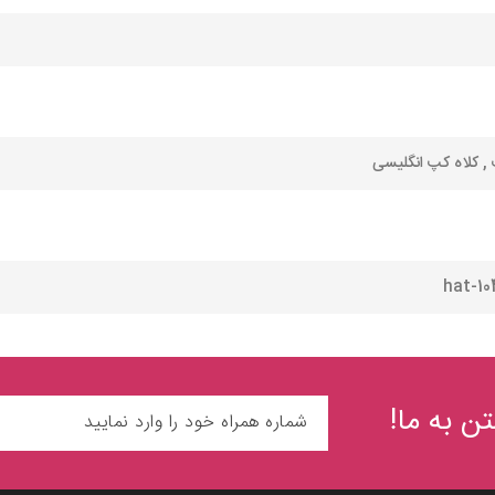
, کلاه کپ انگلیسی
hat-10
ن به ما!