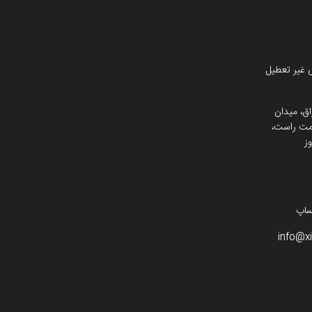
 غیر تعطیل
اق، میدان
 سمت راست،
ز
info@x