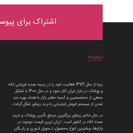
اشتراک برای پیوست
درباره ما
داستان برند زیماوِر (سرزمین پوشاک)
زیما از سال 1359 فعالیت خود را در زمینه عمده فروشی کلاه
و پوشاک در بازار ایران آغاز نمود و در سال 1400 با تشکل
جمعی از متخصصین و کسبه معتبر بازار با هدف بهره مند
شدن از سیستم فروش اینترنتی با برند زیماوِر شکل گرفت.
در حال حاضر زیماوِر بزرگترین مرجع تأمین پوشاک و خرید
عمده کلاه در کشور است. ارزان ترین قیمت موجود در
بازارها، بیشترین تنوع محصول، تـحویل فـوری و رایـگان