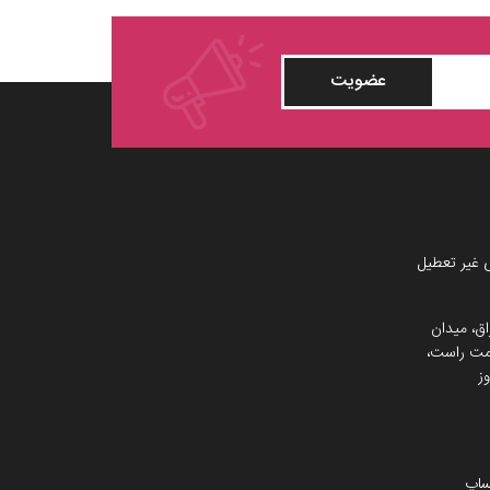
عضویت
 غیر تعطیل
اق، میدان
 سمت راست،
ز