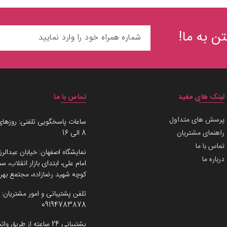
ن به ما!
لینک های مفید
تماس با ما
پرسش های متداول
ساعات پاسخگویی تلفنی: روزهای
راهنمای مشتریان
8 الی 16
تماس با ما
نمایشگاه اصفهان: خیابان عبدالرز
درباره ما
امام علی، ابتدای بازار انقلاب،
کوچه شهید رضازاده، مجتمع بهرو
تلفن پشتیبانی و امور مشتریان:
09194783878
پشتیبانی 24 ساعته از طریق واتساپ