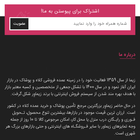
اشتراک برای پیوستن به ما!
عضویت
درباره ما
داستان برند زیماوِر (سرزمین پوشاک)
زیما از سال 1359 فعالیت خود را در زمینه عمده فروشی کلاه و پوشاک در بازار
ایران آغاز نمود و در سال 1400 با تشکل جمعی از متخصصین و کسبه معتبر بازار
با هدف بهره مند شدن از سیستم فروش اینترنتی با برند زیماوِر شکل گرفت.
در حال حاضر زیماوِر بزرگترین مرجع تأمین پوشاک و خرید عمده کلاه در کشور
است. ارزان ترین قیمت موجود در بازارها، بیشترین تنوع محصول، تـحویل
فـوری و رایـگان درب منزل یا محل کار، امکان مرجوعی کالا تا 10 روز از جمله
وجه تمایزهای زیماور با سایر فـروشگـاه های اینترنتی و حتی بازارهای بزرگ هر
شهری است.