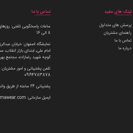
لینک های مفید
تماس با ما
پرسش های متداول
ساعات پاسخگویی تلفنی: روزهای
راهنمای مشتریان
8 الی 16
تماس با ما
نمایشگاه اصفهان: خیابان عبدالرز
درباره ما
امام علی، ابتدای بازار انقلاب،
کوچه شهید رضازاده، مجتمع بهرو
تلفن پشتیبانی و امور مشتریان:
09194783878
پشتیبانی 24 ساعته از طریق واتساپ
ایمیل سازمانی:
imawear.com