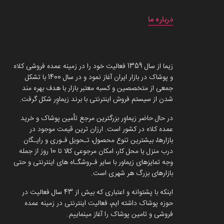
درباره ما
داستان برند زیماوِر (سرزمین پوشاک)
زیما از سال 1359 فعالیت خود را در زمینه عمده فروشی کلاه
و پوشاک در بازار ایران آغاز نمود و در سال 1400 با تشکل
جمعی از متخصصین و کسبه معتبر بازار با هدف بهره مند
شدن از سیستم فروش اینترنتی با برند زیماوِر شکل گرفت.
در حال حاضر زیماوِر بزرگترین مرجع تأمین پوشاک و خرید
عمده کلاه در کشور است. ارزان ترین قیمت موجود در
بازارها، بیشترین تنوع محصول، تـحویل فـوری و رایـگان
درب منزل یا محل کار، امکان مرجوعی کالا تا 10 روز از جمله
وجه تمایزهای زیماور با سایر فـروشگـاه های اینترنتی و حتی
بازارهای بزرگ هر شهری است.
اینکه با پشتوانه و اعتباری که بیش از 43 سال فعالیت در
حوزه پوشاک داشته ایم، فعالیت اینترنتی در زمینه عمده
فروشی و تامین پوشاک را آغاز مینماییم.