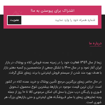
اشتراک برای پیوستن به ما!
عضویت
درباره ما
داستان برند زیماوِر (سرزمین پوشاک)
زیما از سال 1359 فعالیت خود را در زمینه عمده فروشی کلاه و پوشاک در بازار
ایران آغاز نمود و در سال 1400 با تشکل جمعی از متخصصین و کسبه معتبر بازار
با هدف بهره مند شدن از سیستم فروش اینترنتی با برند زیماوِر شکل گرفت.
در حال حاضر زیماوِر بزرگترین مرجع تأمین پوشاک و خرید عمده کلاه در کشور
است. ارزان ترین قیمت موجود در بازارها، بیشترین تنوع محصول، تـحویل
فـوری و رایـگان درب منزل یا محل کار، امکان مرجوعی کالا تا 10 روز از جمله
وجه تمایزهای زیماور با سایر فـروشگـاه های اینترنتی و حتی بازارهای بزرگ هر
شهری است.