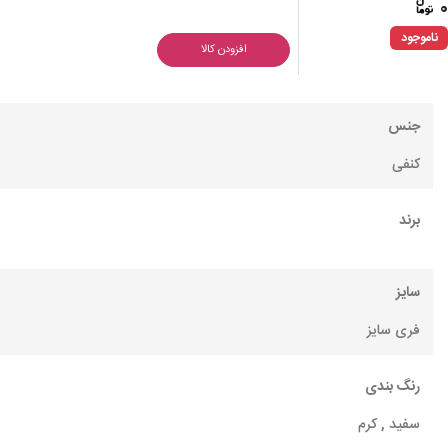
ناموجود
افزودن کالا
جنس
کنفی
برند
سایز
فری سایز
رنگ بندی
سفید , کرم